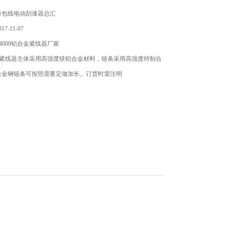
漆包线电动刮漆器总汇
7-11-07
4000铝合金紧线器厂家
合金紧线器主体采用高强度镁铝合金材料，链条采用高强度特制合
合金钢链条可按照需要定做加长。订货时需注明