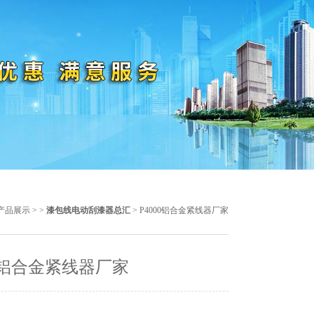
产品展示
> >
漆包线电动刮漆器总汇
> P4000铝合金紧线器厂家
00铝合金紧线器厂家