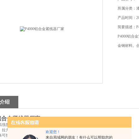
所属分类：
产品时间：201
简要描述：P
P4000铝
金钢材料。
介绍
0铝合金紧线器厂家
高强度镁铝合金材料，链条采用高强度特制合金钢材料。
、拉力强；体积特小、重量特轻、携带方便。
欢迎您！
条可按照需要定做加长。订货时需注明
来自局域网的朋友！有什么可以帮助您的