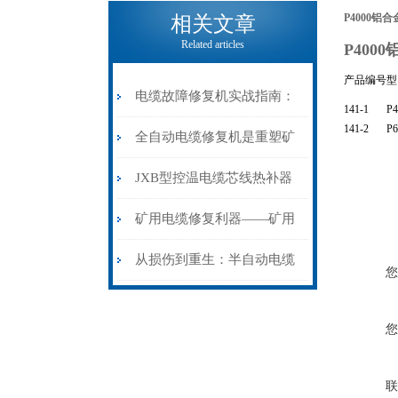
电缆热补机的核心价值
P4000铝
相关文章
Related articles
P400
产品编号
型
电缆故障修复机实战指南：
141-1
P4
141-2
P6
从“盲测”到“精确定点”的三
全自动电缆修复机是重塑矿
步作业法
山电力动脉的“智能外科医
JXB型控温电缆芯线热补器
生”
安装与接线：精准修复的工
矿用电缆修复利器——矿用
艺基石
电缆热补机智能控温，安全
从损伤到重生：半自动电缆
您
无忧
热补机的工作密码
您
联