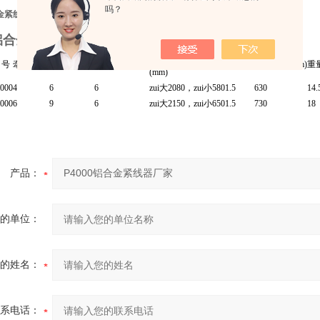
吗？
合金紧线器
0铝合金紧线器厂家
牵引跨度
 号
牵引力(T)
试验负荷(T)
链条直径 (mm)
扬程(m)
手柄长度(mm)
重量
(mm)
000
4
6
6
zui大2080，zui小580
1.5
630
14.
000
6
9
6
zui大2150，zui小650
1.5
730
18
产品：
的单位：
的姓名：
系电话：