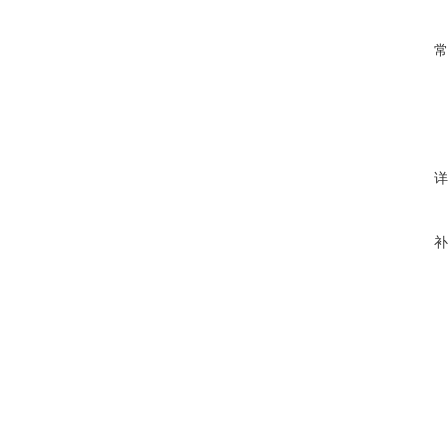
常
详
补