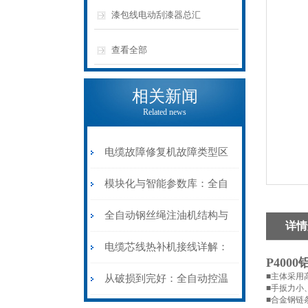
漆包线电动刮漆器总汇
查看全部
相关新闻
Related news
电缆故障修复机故障类型区
分指南：从“绝缘电
模块化与智能参数库：全自
阻”到“波形特征”的精准诊
动电缆修复机的快速换型逻
全自动钢丝绳注油机结构与
详情
断逻辑
辑
工作原理：揭秘高效润滑的
电缆芯线热补机接线详解：
P400
机械密码
■主体采用
从入门到精通
从破损到完好：全自动控温
■手扳力小
■合金钢链