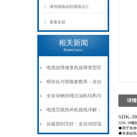
漆包线电动刮漆器总汇
查看全部
相关新闻
Related news
电缆故障修复机故障类型区
分指南：从“绝缘电
模块化与智能参数库：全自
阻”到“波形特征”的精准诊
动电缆修复机的快速换型逻
全自动钢丝绳注油机结构与
详情
断逻辑
辑
工作原理：揭秘高效润滑的
电缆芯线热补机接线详解：
SDK-
机械密码
SDK-30
从入门到精通
从破损到完好：全自动控温
◆用于夹持
◆本体由高