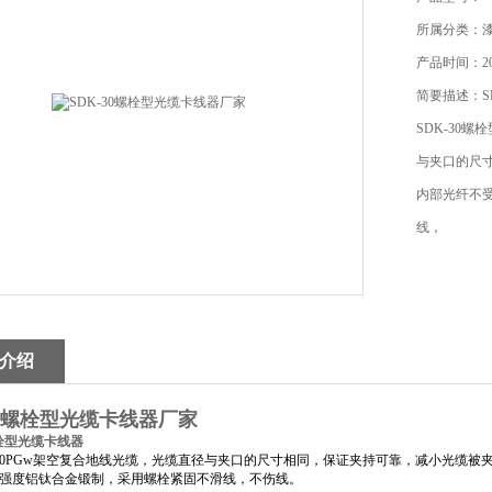
所属分类：
产品时间：201
简要描述：S
SDK-30
与夹口的尺
内部光纤不
线，
介绍
30螺栓型光缆卡线器厂家
螺栓型光缆卡线器
0PGw架空复合地线光缆，光缆直径与夹口的尺寸相同，保证夹持可靠，减小光缆被
强度铝钛合金锻制，采用螺栓紧固不滑线，不伤线。