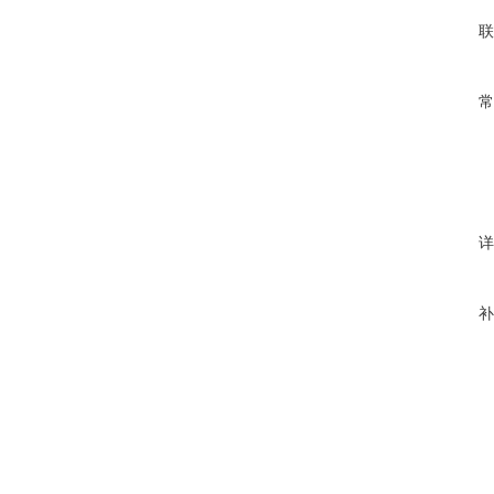
联
常
详
补