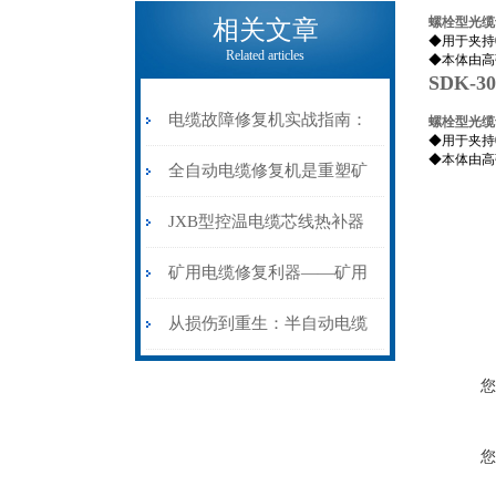
电缆热补机的核心价值
螺栓型光缆
相关文章
◆用于夹持
Related articles
◆本体由高
SDK-
电缆故障修复机实战指南：
螺栓型光缆
◆用于夹持
◆本体由高
从“盲测”到“精确定点”的三
全自动电缆修复机是重塑矿
步作业法
山电力动脉的“智能外科医
JXB型控温电缆芯线热补器
生”
安装与接线：精准修复的工
矿用电缆修复利器——矿用
艺基石
电缆热补机智能控温，安全
从损伤到重生：半自动电缆
无忧
热补机的工作密码
您
您