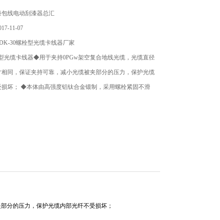
漆包线电动刮漆器总汇
7-11-07
DK-30螺栓型光缆卡线器厂家
螺栓型光缆卡线器◆用于夹持0PGw架空复合地线光缆，光缆直径
寸相同，保证夹持可靠，减小光缆被夹部分的压力，保护光缆
受损坏； ◆本体由高强度铝钛合金锻制，采用螺栓紧固不滑
夹部分的压力，保护光缆内部光纤不受损坏；