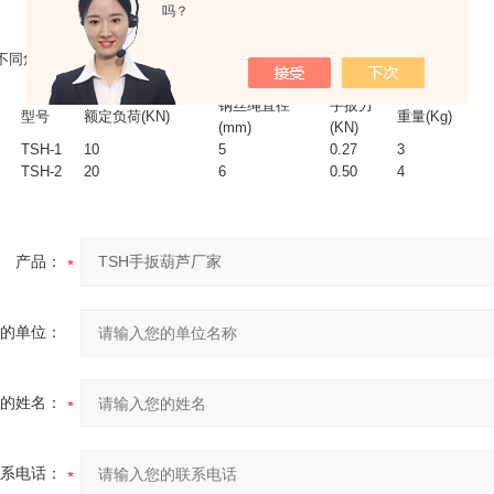
吗？
不同角度进行起吊,牵拉等作业,广泛用于工厂,矿山,线路施工等作业.
钢丝绳直径
手扳力
型号
额定负荷(KN)
重量(Kg)
(mm)
(KN)
TSH-1
10
5
0.27
3
TSH-2
20
6
0.50
4
产品：
的单位：
的姓名：
系电话：