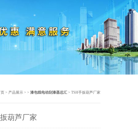
首页
>
产品展示
> >
漆包线电动刮漆器总汇
> TSH手扳葫芦厂家
手扳葫芦厂家