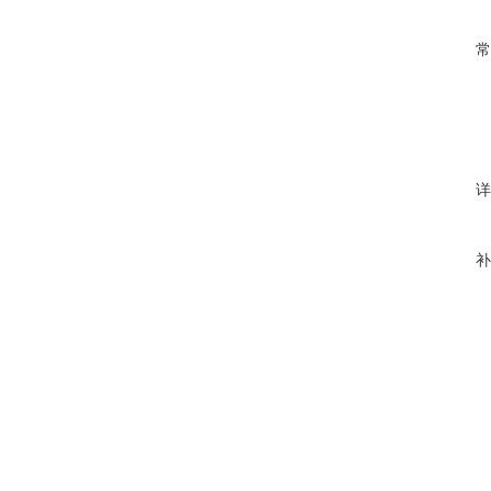
常
详
补