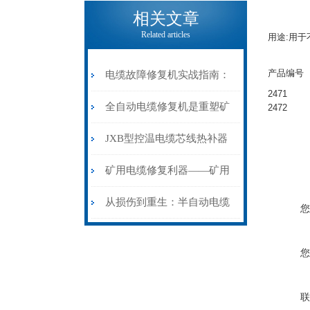
电缆热补机的核心价值
相关文章
Related articles
用途:用于
产品编号
电缆故障修复机实战指南：
2471
从“盲测”到“精确定点”的三
全自动电缆修复机是重塑矿
2472
步作业法
山电力动脉的“智能外科医
JXB型控温电缆芯线热补器
生”
安装与接线：精准修复的工
矿用电缆修复利器——矿用
艺基石
电缆热补机智能控温，安全
从损伤到重生：半自动电缆
您
无忧
热补机的工作密码
您
联