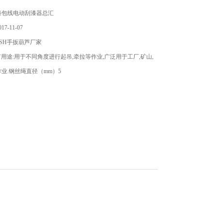
漆包线电动刮漆器总汇
7-11-07
SH手扳葫芦厂家
芦用途:用于不同角度进行起吊,牵拉等作业,广泛用于工厂,矿山,
业.钢丝绳直径（mm）5