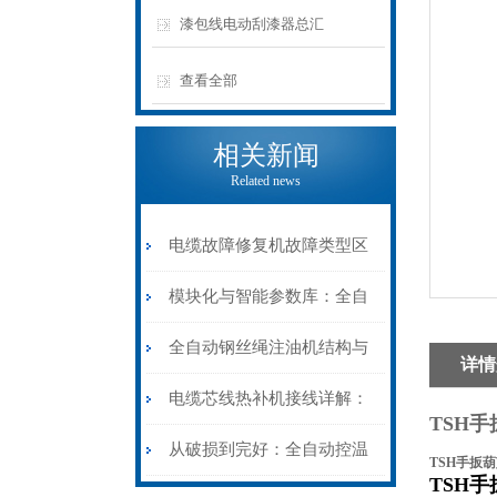
漆包线电动刮漆器总汇
查看全部
相关新闻
Related news
电缆故障修复机故障类型区
分指南：从“绝缘电
模块化与智能参数库：全自
阻”到“波形特征”的精准诊
动电缆修复机的快速换型逻
全自动钢丝绳注油机结构与
详情
断逻辑
辑
工作原理：揭秘高效润滑的
电缆芯线热补机接线详解：
TSH
机械密码
从入门到精通
从破损到完好：全自动控温
TSH手扳
TSH