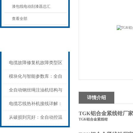
漆包线电动刮漆器总汇
查看全部
相关新闻
Related news
电缆故障修复机故障类型区
分指南：从“绝缘电
模块化与智能参数库：全自
阻”到“波形特征”的精准诊
动电缆修复机的快速换型逻
全自动钢丝绳注油机结构与
详情介绍
断逻辑
辑
工作原理：揭秘高效润滑的
电缆芯线热补机接线详解：
TGK铝合金紧线钳厂
机械密码
从入门到精通
从破损到完好：全自动控温
TGK铝合金紧线钳
电缆热补机的核心价值