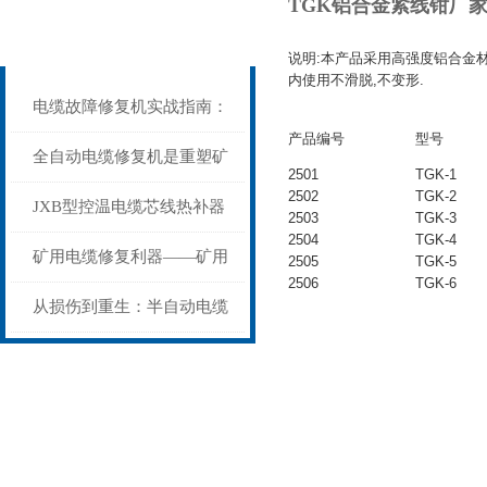
TGK铝合金紧线钳厂
相关文章
Related articles
说明:本产品采用高强度铝合金材
内使用不滑脱,不变形.
电缆故障修复机实战指南：
产品编号
型号
从“盲测”到“精确定点”的三
全自动电缆修复机是重塑矿
2501
TGK-1
2502
TGK-2
步作业法
山电力动脉的“智能外科医
JXB型控温电缆芯线热补器
2503
TGK-3
2504
TGK-4
生”
安装与接线：精准修复的工
矿用电缆修复利器——矿用
2505
TGK-5
2506
TGK-6
艺基石
电缆热补机智能控温，安全
从损伤到重生：半自动电缆
无忧
热补机的工作密码