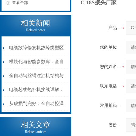
C-18S接头厂家
查看全部
相关新闻
产品：
Related news
您的单位：
电缆故障修复机故障类型区
分指南：从“绝缘电
模块化与智能参数库：全自
您的姓名：
阻”到“波形特征”的精准诊
动电缆修复机的快速换型逻
全自动钢丝绳注油机结构与
联系电话：
断逻辑
辑
工作原理：揭秘高效润滑的
电缆芯线热补机接线详解：
机械密码
从入门到精通
从破损到完好：全自动控温
常用邮箱：
电缆热补机的核心价值
相关文章
省份：
Related articles