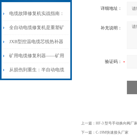
详细地址：
电缆故障修复机实战指南：
从“盲测”到“精确定点”的三
全自动电缆修复机是重塑矿
补充说明：
步作业法
山电力动脉的“智能外科医
JXB型控温电缆芯线热补器
生”
安装与接线：精准修复的工
矿用电缆修复利器——矿用
验证码：
艺基石
电缆热补机智能控温，安全
从损伤到重生：半自动电缆
无忧
热补机的工作密码
上一篇：
HF-3 型号手动换向阀厂
下一篇：
C-19M快速接头厂家