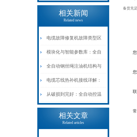
备货充足
相关新闻
Related news
电缆故障修复机故障类型区
分指南：从“绝缘电
模块化与智能参数库：全自
您
阻”到“波形特征”的精准诊
动电缆修复机的快速换型逻
全自动钢丝绳注油机结构与
您
断逻辑
辑
工作原理：揭秘高效润滑的
电缆芯线热补机接线详解：
联
机械密码
从入门到精通
从破损到完好：全自动控温
电缆热补机的核心价值
常
相关文章
Related articles