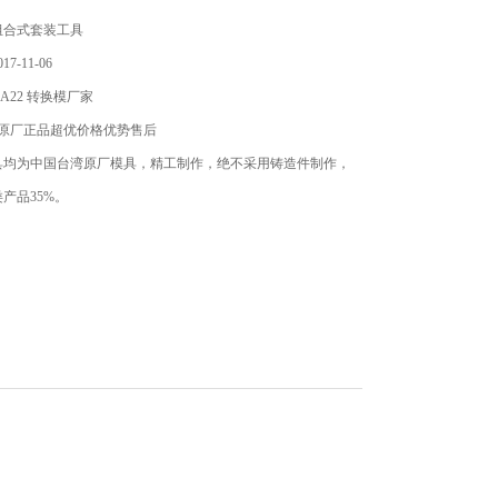
组合式套装工具
7-11-06
A22 转换模厂家
模原厂正品超优价格优势售后
具均为中国台湾原厂模具，精工制作，绝不采用铸造件制作，
产品35%。
交货周期短，同类产品中*性价比。
。