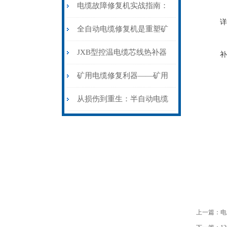
电缆故障修复机实战指南：
详
从“盲测”到“精确定点”的三
全自动电缆修复机是重塑矿
步作业法
山电力动脉的“智能外科医
JXB型控温电缆芯线热补器
补
生”
安装与接线：精准修复的工
矿用电缆修复利器——矿用
艺基石
电缆热补机智能控温，安全
从损伤到重生：半自动电缆
无忧
热补机的工作密码
上一篇：
电