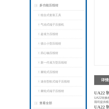
多功能压线钳
组合式套装工具
气动式端子压接机
超省力压线钳
德士小型压线钳
四心轴压线钳
新一代省力型压线钳
棘轮式压线钳
详情
迷你型欧式端子压线钳
棘轮式端子压线钳
UA22
UA22转
我司提供模
查看全部
UA22