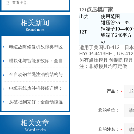
查看全部
12t点压模厂家
出力
使用范围
相关新闻
钳压管35—95
铜端子10—40
Related news
12T
铝端子240平方
x)
电缆故障修复机故障类型区
适用于美国
UB-412
，日本
HYCP-4413HE
，UB-41
另有点压模具
预制圆模
分指南：从“绝缘电
模块化与智能参数库：全自
注：非标模具均可定做
阻”到“波形特征”的精准诊
动电缆修复机的快速换型逻
全自动钢丝绳注油机结构与
断逻辑
辑
工作原理：揭秘高效润滑的
电缆芯线热补机接线详解：
产品：
机械密码
从入门到精通
从破损到完好：全自动控温
您的单位：
电缆热补机的核心价值
相关文章
您的姓名：
Related articles