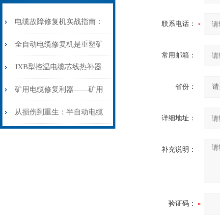
电缆故障修复机实战指南：
联系电话：
从“盲测”到“精确定点”的三
全自动电缆修复机是重塑矿
常用邮箱：
步作业法
山电力动脉的“智能外科医
JXB型控温电缆芯线热补器
省份：
生”
安装与接线：精准修复的工
矿用电缆修复利器——矿用
艺基石
电缆热补机智能控温，安全
从损伤到重生：半自动电缆
详细地址：
无忧
热补机的工作密码
补充说明：
验证码：