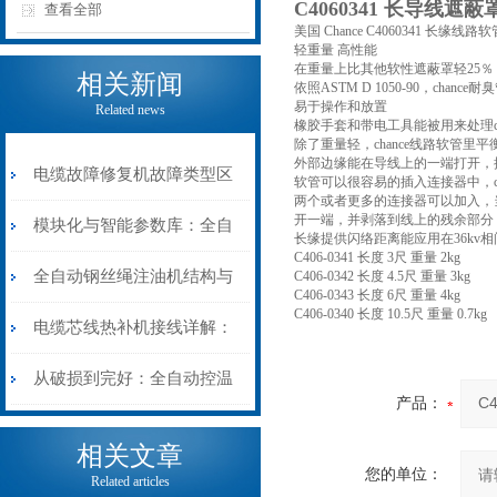
C4060341 长导线遮
查看全部
美国 Chance C4060341 长缘
轻重量 高性能
在重量上比其他软性遮蔽罩轻25％，
相关新闻
依照ASTM D 1050-90，ch
易于操作和放置
Related news
橡胶手套和带电工具能被用来处理ch
除了重量轻，chance线路软管
外部边缘能在导线上的一端打开，
电缆故障修复机故障类型区
软管可以很容易的插入连接器中，c
两个或者更多的连接器可以加入，
开一端，并剥落到线上的残余部分
分指南：从“绝缘电
模块化与智能参数库：全自
长缘提供闪络距离能应用在36kv
C406-0341 长度 3尺 重量 2kg
阻”到“波形特征”的精准诊
动电缆修复机的快速换型逻
全自动钢丝绳注油机结构与
C406-0342 长度 4.5尺 重量 3kg
C406-0343 长度 6尺 重量 4kg
C406-0340 长度 10.5尺 重量 0.7kg
断逻辑
辑
工作原理：揭秘高效润滑的
电缆芯线热补机接线详解：
机械密码
从入门到精通
从破损到完好：全自动控温
产品：
电缆热补机的核心价值
相关文章
您的单位：
Related articles