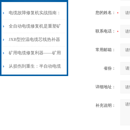
电缆故障修复机实战指南：
您的姓名：
从“盲测”到“精确定点”的三
全自动电缆修复机是重塑矿
联系电话：
步作业法
山电力动脉的“智能外科医
JXB型控温电缆芯线热补器
常用邮箱：
生”
安装与接线：精准修复的工
矿用电缆修复利器——矿用
艺基石
电缆热补机智能控温，安全
从损伤到重生：半自动电缆
省份：
无忧
热补机的工作密码
详细地址：
补充说明：