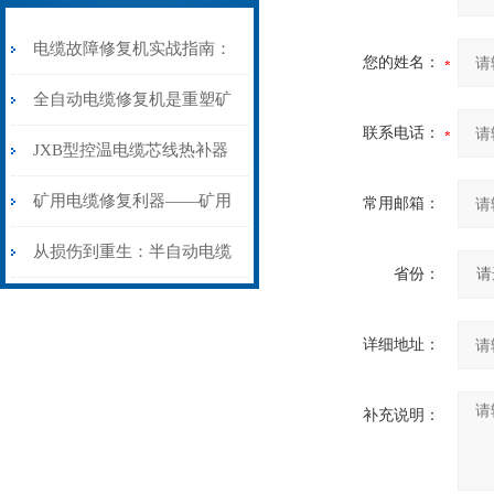
电缆故障修复机实战指南：
您的姓名：
从“盲测”到“精确定点”的三
全自动电缆修复机是重塑矿
联系电话：
步作业法
山电力动脉的“智能外科医
JXB型控温电缆芯线热补器
生”
安装与接线：精准修复的工
矿用电缆修复利器——矿用
常用邮箱：
艺基石
电缆热补机智能控温，安全
从损伤到重生：半自动电缆
省份：
无忧
热补机的工作密码
详细地址：
补充说明：