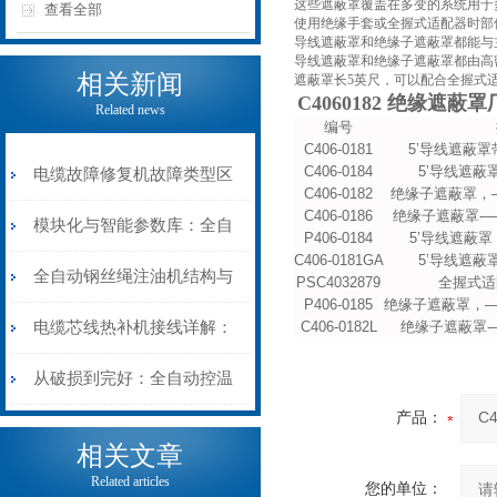
这些遮蔽罩覆盖在多变的系统用于
查看全部
使用绝缘手套或全握式适配器时部
导线遮蔽罩和绝缘子遮蔽罩都能与主
导线遮蔽罩和绝缘子遮蔽罩都由高
相关新闻
遮蔽罩长5英尺，可以配合全握式适配器
C4060182 绝缘遮蔽
Related news
编号
C406-0181
5’导线遮蔽罩带 
C406-0184
5’导线遮
电缆故障修复机故障类型区
C406-0182
绝缘子遮蔽罩，—
C406-0186
绝缘子遮蔽罩-—
分指南：从“绝缘电
模块化与智能参数库：全自
P406-0184
5’导线遮蔽
C406-0181GA
5’导线遮
阻”到“波形特征”的精准诊
动电缆修复机的快速换型逻
全自动钢丝绳注油机结构与
PSC4032879
全握式适
P406-0185
绝缘子遮蔽罩，—
断逻辑
辑
工作原理：揭秘高效润滑的
电缆芯线热补机接线详解：
C406-0182L
绝缘子遮蔽罩-
机械密码
从入门到精通
从破损到完好：全自动控温
产品：
电缆热补机的核心价值
相关文章
Related articles
您的单位：