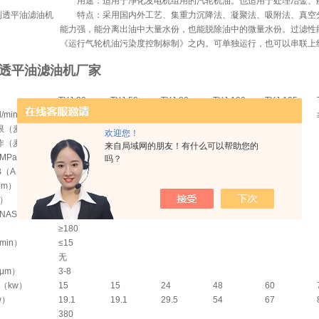
用途：适用于净化发电机组用的汽轮机油。也适用于处理冶金、航
特点：采用国内外工艺、集重力沉降法、凝聚法、吸附法、真空分
能力强，能分离出油中大量水份，也能脱除油中的微量水份。过滤性
《运行气轮机油污染度控制标制》之内。可单独运行，也可以串联上
30透平油滤油机厂家
TYJ-30
TYJ-50
TYJ-80
TYJ-100
TYJ-125
/min）
≥30
≥50
≥80
≥100
≥125
限（麦氏计）
≤90
欢迎您！
作（麦氏计）
≤400
来自局域网的朋友！有什么可以帮助您的
MPa）
≤0.35
吗？
B（A）
≤70
≤75
≤80
pm）
≤50
）
≤0.1
NAS）
≤5
≥180
min）
≤15
无
μm）
3-8
（kw）
15
15
24
48
60
w）
19.1
19.1
29.5
54
67
380