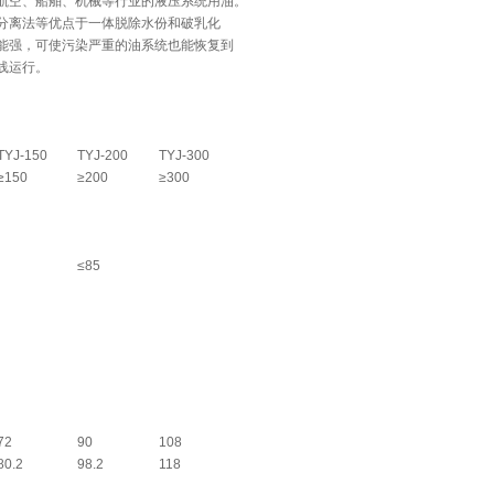
空、船舶、机械等行业的液压系统用油。
离法等优点于一体脱除水份和破乳化
能强，可使污染严重的油系统也能恢复到
线运行。
TYJ-150
TYJ-200
TYJ-300
≥150
≥200
≥300
≤85
72
90
108
80.2
98.2
118