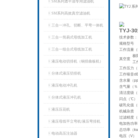
SM系列透平油专用滤油机
SM系列高效真空滤油机
三合一冲孔、切断、平弯一体机
TYJ-
三合一简易式母线加工机
技术参数：
规格型号
三合一组合式母线加工机
工作流量（l
极
真空度
液压电动切排机（铜排曲板机）
工
工作压力（
分体式液压切排机
工作噪音d
含水量（p
液压电动冲孔机
含气量（％
清洁度级（
分体式液压冲孔机
闪点（℃）
破乳化值（
液压压花机
机械杂质
过滤精度（
液压母线平立弯机/液压弯排机
电加热功率
总功率（k
电动高压注油器
电压（V）