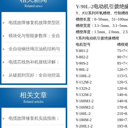
Y-90L-2电动机引拨
Related news
Y、JO2系列环氧槽楔、竹制槽
槽楔长度：0~50mm、51~100mm
电缆故障修复机故障类型区
槽楔宽度：3.1~5mm、3.1~5mm、
槽楔厚度：1.5mm、2.0mm、2.5
分指南：从“绝缘电
模块化与智能参数库：全自
Y系列电动机引拨绝缘槽楔
电机型号
槽楔
阻”到“波形特征”的精准诊
动电缆修复机的快速换型逻
全自动钢丝绳注油机结构与
Y-801-2
75×7×
Y-802-2
90×7×
断逻辑
辑
工作原理：揭秘高效润滑的
电缆芯线热补机接线详解：
Y-90S-2
95×7×
Y-90L-2
120×7
机械密码
从入门到精通
从破损到完好：全自动控温
Y-100L-2
115×5
Y-112M-2
120×5
电缆热补机的核心价值
Y-132S-2
120×6
相关文章
Y-132M-2
140×6
Y-160M1-2
140×8
Related articles
Y-160M2-2
170×8
Y-160L-2
210×8
电缆故障修复机实战指南：
Y-180M-2
190×7
Y-200L1-2
195×8