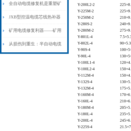
从“盲测”到“精确定点”的三
全自动电缆修复机是重塑矿
Y-200L2-2
225×8
Y-225M-2
225×9
步作业法
山电力动脉的“智能外科医
JXB型控温电缆芯线热补器
Y-250M-2
210×9
Y-280S-2
240×9
生”
安装与接线：精准修复的工
矿用电缆修复利器——矿用
Y-280M-2
275×9
Y-801L-4
7.5×5.
艺基石
Y-802L-4
90×5.3
电缆热补机智能控温，安全
从损伤到重生：半自动电缆
Y-90S-4
100×5
Y-90L-4
130×5
无忧
热补机的工作密码
Y-100L1-4
120×4
Y-100L2-4
150×4
Y-112M-4
150×4
Y-132S-4
130×5
Y-132M-4
175×5
Y-160M-4
170×6
Y-160L-4
210×6
Y-180M-4
205×5
Y-180L-4
235×5
Y-200L-4
245×6
Y-225S-4
21.5×7