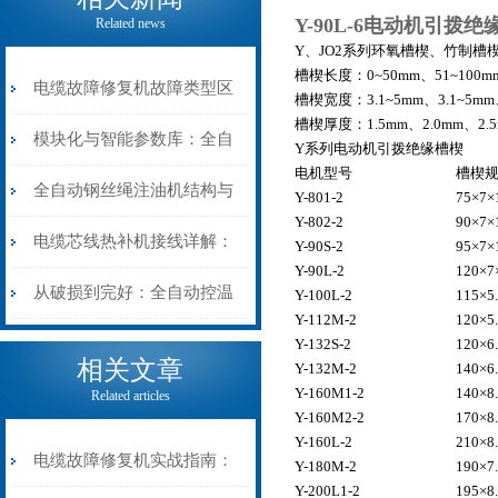
Y-90L-6电动机引拨
Related news
Y、JO2系列环氧槽楔、竹制槽
槽楔长度：0~50mm、51~100mm
电缆故障修复机故障类型区
槽楔宽度：3.1~5mm、3.1~5mm、
槽楔厚度：1.5mm、2.0mm、2.5
分指南：从“绝缘电
模块化与智能参数库：全自
Y系列电动机引拨绝缘槽楔
电机型号
槽楔
阻”到“波形特征”的精准诊
动电缆修复机的快速换型逻
全自动钢丝绳注油机结构与
Y-801-2
75×7×
Y-802-2
90×7×
断逻辑
辑
工作原理：揭秘高效润滑的
电缆芯线热补机接线详解：
Y-90S-2
95×7×
Y-90L-2
120×7
机械密码
从入门到精通
从破损到完好：全自动控温
Y-100L-2
115×5
Y-112M-2
120×5
电缆热补机的核心价值
Y-132S-2
120×6
相关文章
Y-132M-2
140×6
Y-160M1-2
140×8
Related articles
Y-160M2-2
170×8
Y-160L-2
210×8
电缆故障修复机实战指南：
Y-180M-2
190×7
Y-200L1-2
195×8