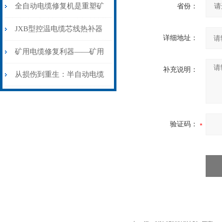
从“盲测”到“精确定点”的三
全自动电缆修复机是重塑矿
省份：
步作业法
山电力动脉的“智能外科医
JXB型控温电缆芯线热补器
详细地址：
生”
安装与接线：精准修复的工
矿用电缆修复利器——矿用
补充说明：
艺基石
电缆热补机智能控温，安全
从损伤到重生：半自动电缆
无忧
热补机的工作密码
验证码：