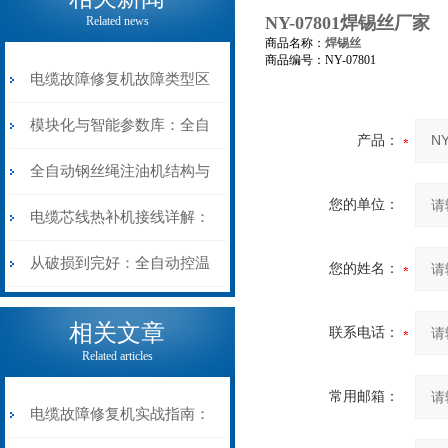
NY-07801焊锡丝厂家
Related news
商品名称：
焊锡丝
商品编号：NY-07801
电缆故障修复机故障类型区
分指南：从“绝缘电
模块化与智能参数库：全自
产品：
阻”到“波形特征”的精准诊
动电缆修复机的快速换型逻
全自动钢丝绳注油机结构与
您的单位：
断逻辑
辑
工作原理：揭秘高效润滑的
电缆芯线热补机接线详解：
机械密码
从入门到精通
从破损到完好：全自动控温
您的姓名：
电缆热补机的核心价值
相关文章
联系电话：
Related articles
常用邮箱：
电缆故障修复机实战指南：