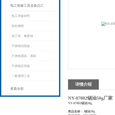
电工电修工具设备总汇
电工绝缘材料
电机槽楔
电工凿、橡胶锤
不锈钢划线板
不锈钢通条、通刷
不锈钢压线板
一般通用工具
详情介绍
查看全部
NY-07802锡油50g厂家
NY-07802锡油50g
相关新闻
商品名称：
锡油50g
Related news