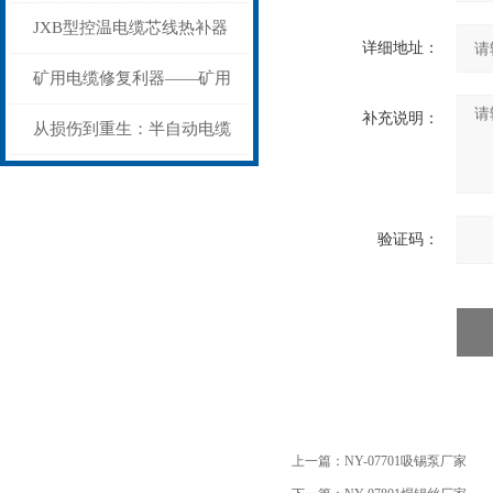
步作业法
山电力动脉的“智能外科医
JXB型控温电缆芯线热补器
详细地址：
生”
安装与接线：精准修复的工
矿用电缆修复利器——矿用
补充说明：
艺基石
电缆热补机智能控温，安全
从损伤到重生：半自动电缆
无忧
热补机的工作密码
验证码：
上一篇：
NY-07701吸锡泵厂家