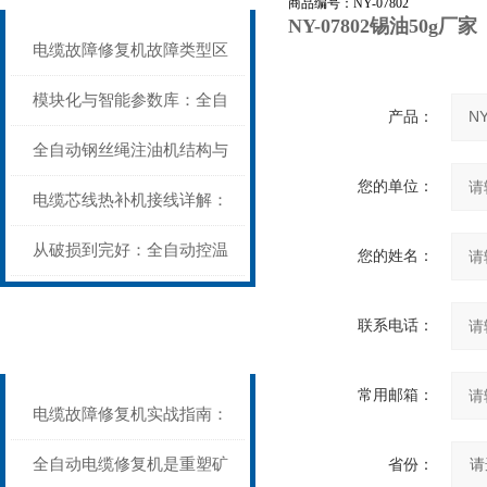
商品编号：NY-07802
NY-07802锡油50g厂家
电缆故障修复机故障类型区
分指南：从“绝缘电
模块化与智能参数库：全自
产品：
阻”到“波形特征”的精准诊
动电缆修复机的快速换型逻
全自动钢丝绳注油机结构与
您的单位：
断逻辑
辑
工作原理：揭秘高效润滑的
电缆芯线热补机接线详解：
机械密码
从入门到精通
从破损到完好：全自动控温
您的姓名：
电缆热补机的核心价值
相关文章
联系电话：
Related articles
常用邮箱：
电缆故障修复机实战指南：
从“盲测”到“精确定点”的三
全自动电缆修复机是重塑矿
省份：