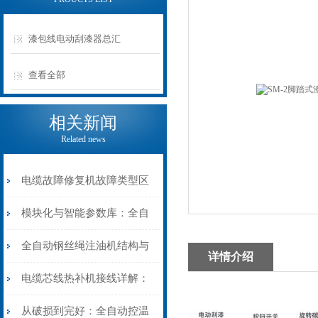
漆包线电动刮漆器总汇
查看全部
相关新闻
Related news
电缆故障修复机故障类型区
分指南：从“绝缘电
模块化与智能参数库：全自
阻”到“波形特征”的精准诊
动电缆修复机的快速换型逻
全自动钢丝绳注油机结构与
详情介绍
断逻辑
辑
工作原理：揭秘高效润滑的
电缆芯线热补机接线详解：
机械密码
从入门到精通
从破损到完好：全自动控温