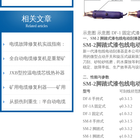
电缆热补机的核心价值
相关文章
Related articles
示意图 示意图 DF-1
固定式漆
一、SM-2 脚踏式漆包线电动刮漆
电缆故障修复机实战指南：
SM-2脚踏式漆包线电
新一代漆包线电动刮漆器是本公司
用的微型点动开关和旋压式碳刷装
从“盲测”到“精确定点”的三
全自动电缆修复机是重塑矿
刀刮、砂轮砂纸磨，药水腐蚀等剥
稳定、故障率低、生产效率高与设
步作业法
山电力动脉的“智能外科医
JXB型控温电缆芯线热补器
二、
性能与参数
SM-2脚踏式漆包线电
生”
安装与接线：精准修复的工
矿用电缆修复利器——矿用
型号
可刮线径范
DF-6 手持式
φ0.3-1.5
艺基石
电缆热补机智能控温，安全
从损伤到重生：半自动电缆
DF-1A 固定式
φ0.3-3.2
DF-1 固定式
φ1.0-3.2
无忧
热补机的工作密码
SM-8 手持式
φ0.3-1.5
SM-2 脚踏式
φ0.3-3.2
SM-1 脚踏式
φ1.0-3.2