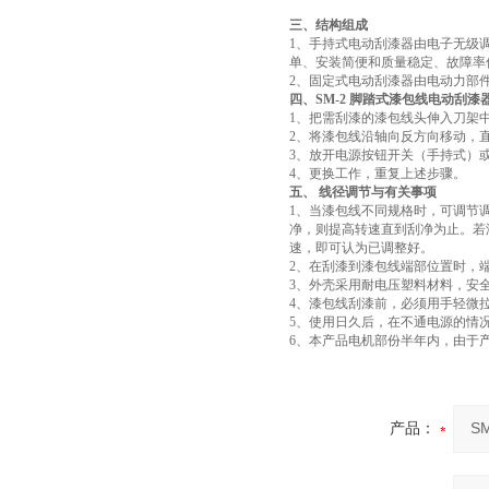
三、
结构组成
1、手持式电动刮漆器由电子无级
单、安装简便和质量稳定、故障率
2、固定式电动刮漆器由电动力部
四、SM-2 脚踏式漆包线电动刮漆
1、把需刮漆的漆包线头伸入刀架
2、将漆包线沿轴向反方向移动，
3、放开电源按钮开关（手持式）
4、更换工作，重复上述步骤。
五、
线径调节与有关事项
1、当漆包线不同规格时，可调节
净，则提高转速直到刮净为止。若
速，即可认为已调整好。
2、在刮漆到漆包线端部位置时，
3、外壳采用耐电压塑料材料，安
4、漆包线刮漆前，必须用手轻微
5、使用日久后，在不通电源的情
6、本产品电机部份半年内，由于
产品：