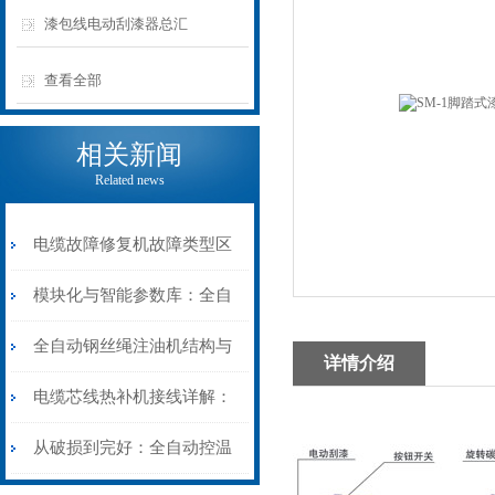
漆包线电动刮漆器总汇
查看全部
相关新闻
Related news
电缆故障修复机故障类型区
分指南：从“绝缘电
模块化与智能参数库：全自
阻”到“波形特征”的精准诊
动电缆修复机的快速换型逻
全自动钢丝绳注油机结构与
详情介绍
断逻辑
辑
工作原理：揭秘高效润滑的
电缆芯线热补机接线详解：
机械密码
从入门到精通
从破损到完好：全自动控温