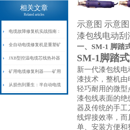
电缆热补机的核心价值
相关文章
Related articles
示意图 示意图 
电缆故障修复机实战指南：
漆包线电动刮
从“盲测”到“精确定点”的三
全自动电缆修复机是重塑矿
一、SM-1 脚
SM-1脚
步作业法
山电力动脉的“智能外科医
JXB型控温电缆芯线热补器
新一代漆包线电
生”
安装与接线：精准修复的工
矿用电缆修复利器——矿用
漆技术，整机由
艺基石
电缆热补机智能控温，安全
从损伤到重生：半自动电缆
轻巧耐用的微型
漆包线表面的绝
无忧
热补机的工作密码
器及传统的手工
线焊接效率，而
单、安装方便和