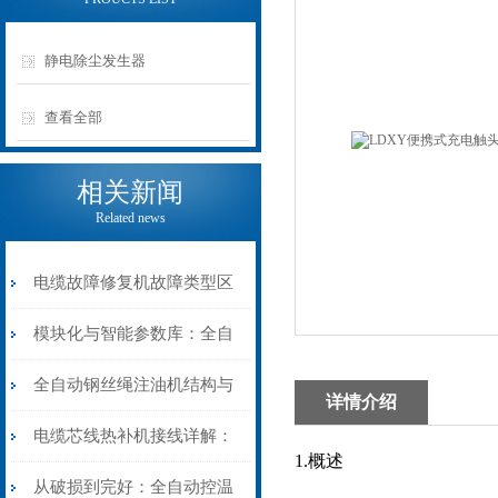
静电除尘发生器
查看全部
相关新闻
Related news
电缆故障修复机故障类型区
分指南：从“绝缘电
模块化与智能参数库：全自
阻”到“波形特征”的精准诊
动电缆修复机的快速换型逻
全自动钢丝绳注油机结构与
详情介绍
断逻辑
辑
工作原理：揭秘高效润滑的
电缆芯线热补机接线详解：
1.概述
机械密码
从入门到精通
从破损到完好：全自动控温