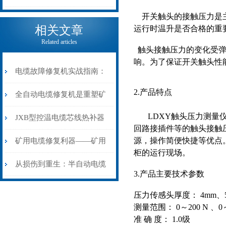
开关触头的接触压力是
电缆热补机的核心价值
相关文章
运行时温升是否合格的重
Related articles
触头接触压力的变化受弹
响。为了保证开关触头性
电缆故障修复机实战指南：
2.产品特点
从“盲测”到“精确定点”的三
全自动电缆修复机是重塑矿
LDXY触头压力测量仪
步作业法
山电力动脉的“智能外科医
JXB型控温电缆芯线热补器
回路接插件等的触头接触
生”
安装与接线：精准修复的工
源，操作简便快捷等优点
矿用电缆修复利器——矿用
柜的运行现场。
艺基石
电缆热补机智能控温，安全
从损伤到重生：半自动电缆
3.产品主要技术参数
无忧
热补机的工作密码
压力传感头厚度： 4mm、5
测量范围： 0～200 N 、0～
准 确 度： 1