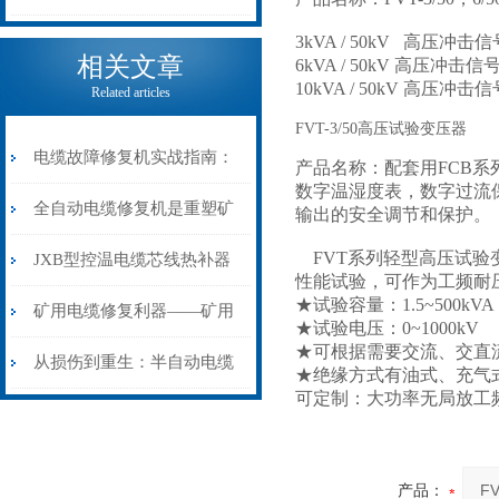
电缆热补机的核心价值
3kVA / 50kV 高
相关文章
6kVA / 50kV 高
10kVA / 50kV 
Related articles
FVT-3/50高压试验变压器
电缆故障修复机实战指南：
产品名称：配套用FCB系
数字温湿度表，数字过流
从“盲测”到“精确定点”的三
全自动电缆修复机是重塑矿
输出的安全调节和保护。
步作业法
FVT系列轻型高压试验
山电力动脉的“智能外科医
JXB型控温电缆芯线热补器
性能试验，可作为工频耐
★试验容量：1.5~500kVA
生”
安装与接线：精准修复的工
矿用电缆修复利器——矿用
★试验电压：0~1000kV
★可根据需要交流、交直
艺基石
电缆热补机智能控温，安全
从损伤到重生：半自动电缆
★绝缘方式有油式、充气
可定制：大功率无局放工
无忧
热补机的工作密码
产品：