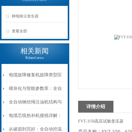
静电除尘发生器
查看全部
相关新闻
Related news
电缆故障修复机故障类型区
分指南：从“绝缘电
模块化与智能参数库：全自
阻”到“波形特征”的精准诊
动电缆修复机的快速换型逻
全自动钢丝绳注油机结构与
详情介绍
断逻辑
辑
工作原理：揭秘高效润滑的
电缆芯线热补机接线详解：
FVT-3/50高压试验变压器
机械密码
从入门到精通
从破损到完好：全自动控温
产品名称：FVT-3/50，6/