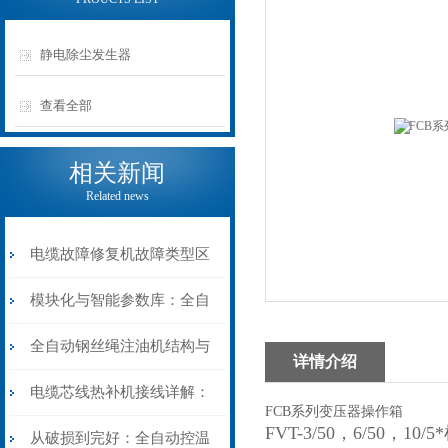
静电除尘发生器
查看全部
相关新闻
Related news
电缆故障修复机故障类型区
分指南：从“绝缘电
模块化与智能参数库：全自
阻”到“波形特征”的精准诊
动电缆修复机的快速换型逻
全自动钢丝绳注油机结构与
详情介绍
断逻辑
辑
工作原理：揭秘高效润滑的
电缆芯线热补机接线详解：
FCB系列变压器操作箱
FVT-3/50，6/50
机械密码
从入门到精通
从破损到完好：全自动控温