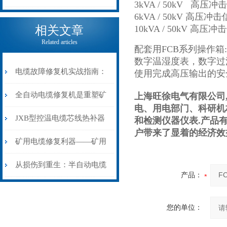
3kVA / 50kV
6kVA / 50kV
电缆热补机的核心价值
相关文章
10kVA / 50kV
Related articles
配套用FCB系列操作箱:
数字温湿度表，数字过
电缆故障修复机实战指南：
使用完成高压输出的安
从“盲测”到“精确定点”的三
全自动电缆修复机是重塑矿
上海旺徐电气有限公司
电、用电部门、科研机
步作业法
山电力动脉的“智能外科医
JXB型控温电缆芯线热补器
和检测仪器仪表.产品
户带来了显着的经济效
生”
安装与接线：精准修复的工
矿用电缆修复利器——矿用
艺基石
电缆热补机智能控温，安全
从损伤到重生：半自动电缆
产品：
无忧
热补机的工作密码
您的单位：