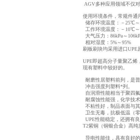
AGV多种应用领域不仅
使用环境条件，常规件通
储存环境温度：－25℃～
工作环境温度：－10℃～
大气压力：86kPa～106k
相对湿度：5%～95%
刷板刷块均采用进口UPE
UPE即超高分子量聚乙
现有塑料中较好的。
耐磨性居塑料前列，是普
冲击强度列塑料*列。
自润滑性能相当于聚四氟
耐腐蚀性能强，化学技术
不粘性好，制品表面与其
卫生无毒，抗极低温（零下
UPE性能稳定，还拥有
T2紫铜（铜银合金）高
导电性能佳，具有良好的