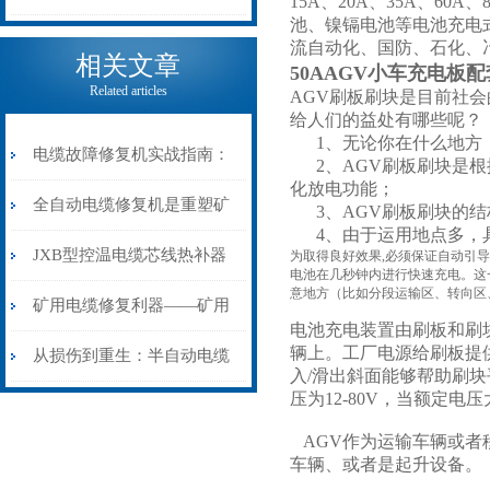
15A、20A、35A、60
池、镍镉电池等电池充电
电缆热补机的核心价值
流自动化、国防、石化、
相关文章
50AAGV小车充电板
Related articles
AGV刷板刷块是目前社会
给人们的益处有哪些呢？
1、无论你在什么地方，
电缆故障修复机实战指南：
2、AGV刷板刷块是根
化放电功能；
从“盲测”到“精确定点”的三
全自动电缆修复机是重塑矿
3、AGV刷板刷块的结
4、由于运用地点多，
步作业法
山电力动脉的“智能外科医
JXB型控温电缆芯线热补器
为取得良好效果,必须保证自动引导
电池在几秒钟内进行快速充电。这
意地方（比如分段运输区、转向区
生”
安装与接线：精准修复的工
矿用电缆修复利器——矿用
电池充电装置由刷板和刷
辆上。工厂电源给刷板提
艺基石
电缆热补机智能控温，安全
从损伤到重生：半自动电缆
入/滑出斜面能够帮助刷
压为12-80V，当额定电
无忧
热补机的工作密码
AGV作为运输车辆或者
车辆、或者是起升设备。