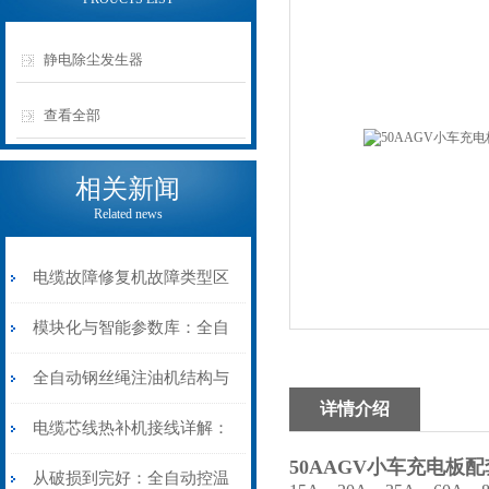
静电除尘发生器
查看全部
相关新闻
Related news
电缆故障修复机故障类型区
分指南：从“绝缘电
模块化与智能参数库：全自
阻”到“波形特征”的精准诊
动电缆修复机的快速换型逻
全自动钢丝绳注油机结构与
详情介绍
断逻辑
辑
工作原理：揭秘高效润滑的
电缆芯线热补机接线详解：
50AAGV小车充电板
机械密码
从入门到精通
从破损到完好：全自动控温