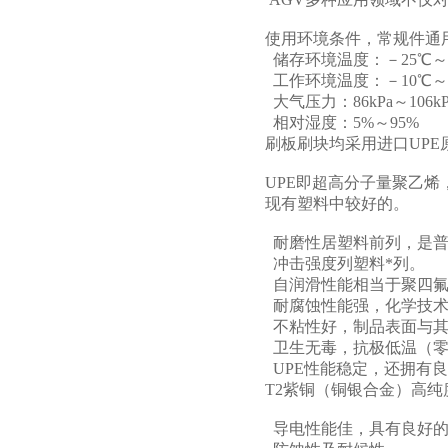
使用环境条件，常规件通
储存环境温度：－25℃～
工作环境温度：－10℃～
大气压力：86kPa～106k
相对湿度：5%～95%
刷板刷块均采用进口UPE
UPE即超高分子量聚乙
现有塑料中较好的。
耐磨性居塑料前列，是普
冲击强度列塑料*列。
自润滑性能相当于聚四氟
耐腐蚀性能强，化学技术
不粘性好，制品表面与其
卫生无毒，抗极低温（零下
UPE性能稳定，还拥有
T2紫铜（铜银合金）高
导电性能佳，具有良好的