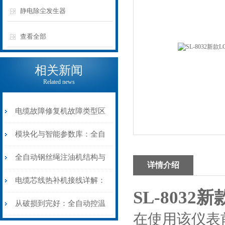
静电除尘发生器
查看全部
相关新闻
Related news
电缆故障修复机故障类型区
分指南：从“绝缘电
模块化与智能参数库：全自
阻”到“波形特征”的精准诊
动电缆修复机的快速换型逻
全自动钢丝绳注油机结构与
详情介绍
断逻辑
辑
工作原理：揭秘高效润滑的
电缆芯线热补机接线详解：
SL-803
机械密码
从入门到精通
从破损到完好：全自动控温
在使用该仪表