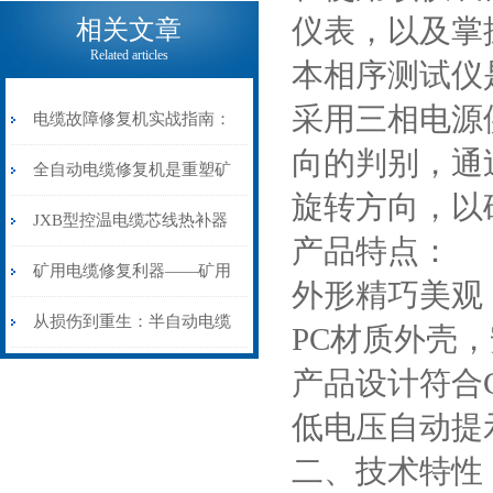
电缆热补机的核心价值
仪表，以及掌
相关文章
Related articles
本相序测试仪
采用三相电源
电缆故障修复机实战指南：
向的判别，通
从“盲测”到“精确定点”的三
全自动电缆修复机是重塑矿
旋转方向，以
步作业法
山电力动脉的“智能外科医
JXB型控温电缆芯线热补器
产品特点：
生”
安装与接线：精准修复的工
矿用电缆修复利器——矿用
外形精巧美观
艺基石
电缆热补机智能控温，安全
从损伤到重生：半自动电缆
PC材质外壳
无忧
热补机的工作密码
产品设计符合CA
低电压自动提
二、技术特性