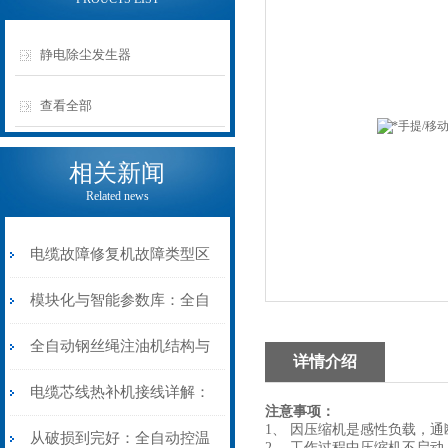
静电除尘发生器
查看全部
相关新闻
Related news
电缆故障修复机故障类型区
分指南：从“绝缘电
模块化与智能参数库：全自
阻”到“波形特征”的精准诊
动电缆修复机的快速换型逻
全自动钢丝绳注油机结构与
详情介绍
断逻辑
辑
工作原理：揭秘高效润滑的
电缆芯线热补机接线详解：
注意事项：
1、 因压缩机是感性负载，
机械密码
从入门到精通
从破损到完好：全自动控温
2、 工作过程中压缩机不启