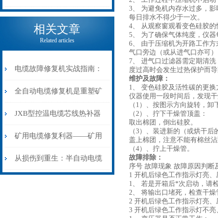
3、 为避免机内存水过多，
电缆热补机的核心价值
每日排水不得少于一次。
4、 从观察窗观看变色硅胶
相关文章
5、 为了确保气体纯度，仪器
Related articles
6、 由于压缩机为开路工作
气口旁边（或从进气口亦可），
7、 进气口过滤器需定期清
电缆故障修复机实战指南：
度过高时会发生过热保护而导
维护及故障：
1、 变色硅胶及活性碳的更换
从“盲测”到“精确定点”的三
全自动电缆修复机是重塑矿
仪器使用一段时间后，发现干
（1）、按图示方向旋转，卸
步作业法
山电力动脉的“智能外科医
JXB型控温电缆芯线热补器
（2）、拧下干燥管顶盖：
取出棉团，倒出硅胶。
（3）、装进新的（或烘干后
生”
安装与接线：精准修复的工
矿用电缆修复利器——矿用
盖上棉团，注意不能有棉丝沾
（4）、拧上干燥管。
艺基石
电缆热补机智能控温，安全
故障排除：
从损伤到重生：半自动电缆
序号 故障现象 故障原因判断
1 开机后绿色工作指示灯亮
无忧
热补机的工作密码
1、 若是开箱后*次启动，
2、 将输出口堵死，检查干
2 开机后绿色工作指示灯亮
3 开机后绿色工作指示灯不