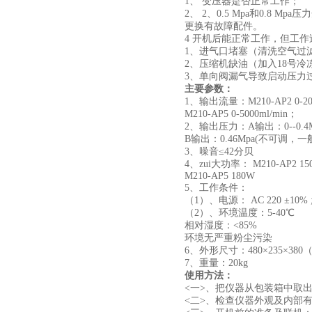
1、 变压器是否正常工作；
2、 2、0.5 Mpa和0.8 
更换有故障配件。
4 开机后能正常工作，但工
1、进气口堵塞（清洗空气过
2、压缩机缺油（加入18号冷冻
3、单向阀漏气导致启动压力
主要参数：
1、输出流量：M210-AP2 0-20
M210-AP5 0-5000ml/min；
2、输出压力：A输出：0--0.
B输出：0.46Mpa(不可调
3、噪音≤42分贝
4、zui大功率： M210-AP2 15
M210-AP5 180W
5、工作条件：
（1）、电源： AC 220 ±10% ;
（2）、环境温度：5-40℃
相对湿度：<85%
环境无严重粉尘污染
6、外形尺寸：480×235×380
7、重量：20kg
使用方法：
<一>、把仪器从包装箱中取
<二>、检查仪器外观及内部