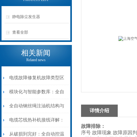
静电除尘发生器
查看全部
相关新闻
Related news
电缆故障修复机故障类型区
分指南：从“绝缘电
模块化与智能参数库：全自
阻”到“波形特征”的精准诊
动电缆修复机的快速换型逻
全自动钢丝绳注油机结构与
详情介绍
断逻辑
辑
工作原理：揭秘高效润滑的
电缆芯线热补机接线详解：
故障排除：
序号 故障现象 故障原因
机械密码
从入门到精通
从破损到完好：全自动控温