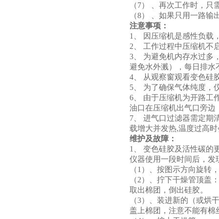
（7） 、再次工作时，只
（8） 、如果只用一路输
注意事项：
1、 因压缩机是感性负
2、 工作过程中压缩机
3、 为避免机内存水过
避免水外溅），每日排水
4、 从观察窗观看变色
5、 为了确保气体纯度，
6、 由于压缩机为开路
油口在压缩机出气口旁边（
7、 进气口过滤器需定
载增大并发热,温度过高
维护及故障：
1、 变色硅胶及活性碳的
仪器使用一段时间后，发
（1）、按图示方向旋转
（2）、拧下干燥管顶盖
取出棉团，倒出硅胶。
（3）、装进新的（或烘
盖上棉团，注意不能有棉