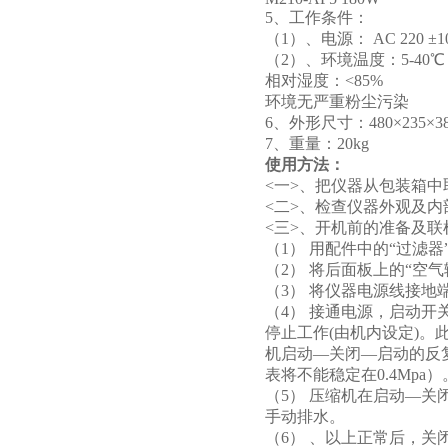
5、工作条件：
（1）、电源： AC 220 ±10%
（2）、环境温度：5-40℃
相对湿度：<85%
环境无严重粉尘污染
6、外形尺寸：480×235×3
7、重量：20kg
使用方法：
<一>、把仪器从包装箱中
<二>、检查仪器外观及
<三>、开机前的准备及联
（1） 用配件中的“过滤
（2） 将后面板上的“空
（3） 将仪器电源线接
（4） 接通电源，启动开关
停止工作(由机内设定)
机启动—关闭—启动的反复
表将不能稳定在0.4Mpa）
（5） 压缩机在启动—
手动排水。
（6） 、以上正常后，