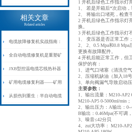
1 开机后绿色工作指示灯
1、 若是开箱后*次启动
电缆热补机的核心价值
2、 将输出口堵死，检
相关文章
2 开机后绿色工作指示
Related articles
换。
3 开机后绿色工作指示灯
1、 变压器是否正常工作
电缆故障修复机实战指南：
2、 2、0.5 Mpa和0.
更换有故障配件。
从“盲测”到“精确定点”的三
全自动电缆修复机是重塑矿
4 开机后能正常工作，
保护的有：
步作业法
山电力动脉的“智能外科医
JXB型控温电缆芯线热补器
1、进气口堵塞（清洗空
2、压缩机缺油（加入18号
生”
安装与接线：精准修复的工
矿用电缆修复利器——矿用
3、单向阀漏气导致启动
主要参数：
1、输出流量：M210-AP2 0-
艺基石
电缆热补机智能控温，安全
从损伤到重生：半自动电缆
M210-AP5 0-5000ml/min；
2、输出压力：A输出：0--
无忧
热补机的工作密码
B输出：0.46Mpa(不
3、噪音≤42分贝
4、zui大功率： M210-AP2
M210-AP5 180W