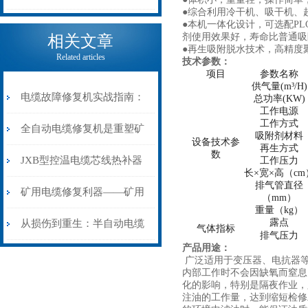
●综合利用冷干机、吸干机、
电缆热补机的核心价值
●本机一体化设计，可选配P
剂使用效果好，寿命比普通吸
相关文章
●再生吸附脱水技术，高精度
Related articles
技术参数：
项目
参数名称
供气量(m³/H)
电缆故障修复机实战指南：
总功率(KW)
工作电源
工作方式
从“盲测”到“精确定点”的三
全自动电缆修复机是重塑矿
吸附剂材料
设备技术参
再生方式
数
步作业法
山电力动脉的“智能外科医
JXB型控温电缆芯线热补器
工作压力
长×宽×高（cm
排气管直径
生”
安装与接线：精准修复的工
矿用电缆修复利器——矿用
（mm）
重量（kg）
艺基石
电缆热补机智能控温，安全
露点
从损伤到重生：半自动电缆
气体指标
排气压力
产品用途：
无忧
热补机的工作密码
广泛适用于变压器、电抗器等
内部工作时不会因缺氧而窒息
化的影响，特别是隔夜作业，只
注油的工作量，达到缩短检修