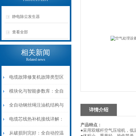
静电除尘发生器
查看全部
相关新闻
Related news
电缆故障修复机故障类型区
分指南：从“绝缘电
模块化与智能参数库：全自
阻”到“波形特征”的精准诊
动电缆修复机的快速换型逻
全自动钢丝绳注油机结构与
详情介绍
断逻辑
辑
工作原理：揭秘高效润滑的
电缆芯线热补机接线详解：
产品特点：
●采用双螺杆空气压缩机，低
机械密码
从入门到精通
从破损到完好：全自动控温
●体积小，重量轻，操作简单