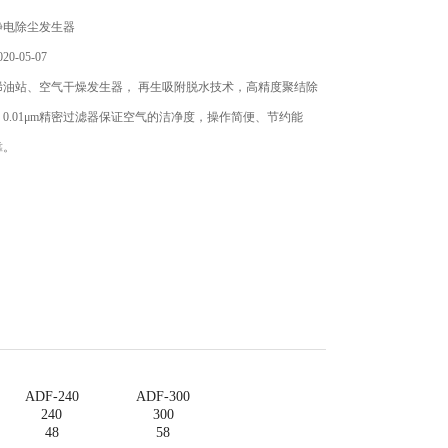
静电除尘发生器
0-05-07
稀油站、空气干燥发生器， 再生吸附脱水技术，高精度聚结除
0.01μm精密过滤器保证空气的洁净度，操作简便、节约能
靠。
ADF-240
ADF-300
240
300
48
58