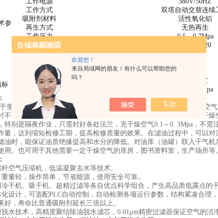
工作电源
380V/50HZ
工作方式
双塔自动交替连续
吸附剂材料
活性氧化铝
术参
再生方式
无热再生
工作压力
0.5
～
0.7Mpa
长×宽×高（cm）
220×140×200
235×145×220
240×170×220
排气管直径
25
32
50
欢迎您！
（mm）
来自局域网的朋友！有什么可以帮助您的
重量（kg）
1000
1400
1600
吗？
露点
-50-70℃
指标
排气压力
-0.1~0.3Mpa
：
于变压器、电抗器等大型电力设备检修时供应干燥空气。提供的干燥空气
时不会因缺氧而窒息。比使用氮气安全、可靠、经济、方便。在使用干燥
，特别是隔夜作业，只需封好各处法兰，充干燥空气0.1～0. 3Mpa，
作量，达到缩短检修工期，提高检修质量的效果。在滤油过程中，可以对
滤油时，能保证油质绝缘提高和水分的降低。对油库（油罐）联入干气机
使用。也可用于其他需要一定干燥空气的库房，图书资料室，生产场所等
：
螺杆空气压缩机，低温凝聚去水等技术。
，重量轻，操作简单，节省能源，使用安全可靠。
用冷干机、吸干机、超精过滤等各自优点科学组合，产生高品质低露点的
体化设计，可选配PLC自动控制，自动检测各项运行参数，结构紧凑合理
果好，寿命比普通吸附剂延长三倍以上。
附脱水技术，高精度聚结除油脱水滤芯，0.01μm精密过滤器保证空气的