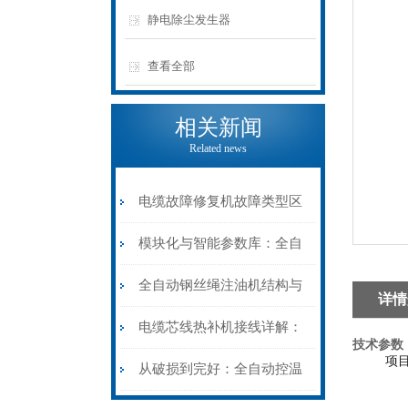
静电除尘发生器
查看全部
相关新闻
Related news
电缆故障修复机故障类型区
分指南：从“绝缘电
模块化与智能参数库：全自
阻”到“波形特征”的精准诊
动电缆修复机的快速换型逻
全自动钢丝绳注油机结构与
详情
断逻辑
辑
工作原理：揭秘高效润滑的
电缆芯线热补机接线详解：
技术参数
项
机械密码
从入门到精通
从破损到完好：全自动控温