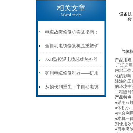
电缆热补机的核心价值
相关文章
设备技
Related articles
数
电缆故障修复机实战指南：
从“盲测”到“精确定点”的三
全自动电缆修复机是重塑矿
气体
步作业法
山电力动脉的“智能外科医
JXB型控温电缆芯线热补器
产品用途
广泛适用
内部工作
生”
安装与接线：精准修复的工
矿用电缆修复利器——矿用
化的影响
注油的工
艺基石
电缆热补机智能控温，安全
从损伤到重生：半自动电缆
的环境中
工程随时
产品特点
无忧
热补机的工作密码
●采用双
●体积小
●综合利
●本机一
剂使用效
●再生吸