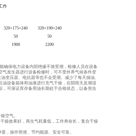
工作
320×175×240
320×190×240
50
50
1900
2200
能确保电力设备内部绝缘不致受潮，检修人员在设备
空气发生器进行设备检修时，可不受外界气候条件变
不需注油变压器、电抗器等也不会受潮。减少了每天抽油、
注油设备箱体和油液进行充气干燥，在阴雨天及潮湿
后，可保证库存备用油长期处于合格状态，以备突击
。
干燥空气。
，干燥效果好，再生气耗量低，工作寿命长，复合干燥
洁净度，操作简便、节约能源、安全可靠。