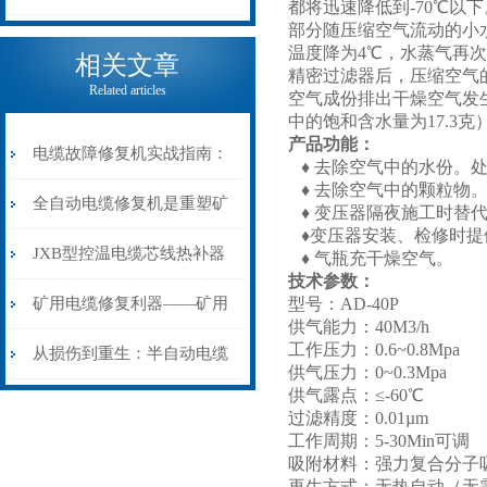
都将迅速降低到-70℃以下
部分随压缩空气流动的小
电缆热补机的核心价值
温度降为4℃，水蒸气再次
相关文章
精密过滤器后，压缩空气
Related articles
空气成份排出干燥空气发生
中的饱和含水量为17.3克
产品功能：
电缆故障修复机实战指南：
♦ 去除空气中的水份。处
♦ 去除空气中的颗粒物
从“盲测”到“精确定点”的三
全自动电缆修复机是重塑矿
♦ 变压器隔夜施工时替
♦变压器安装、检修时提
步作业法
山电力动脉的“智能外科医
JXB型控温电缆芯线热补器
♦ 气瓶充干燥空气。
技术参数：
生”
安装与接线：精准修复的工
矿用电缆修复利器——矿用
型号：AD-40P
供气能力：40M3/h
工作压力：0.6~0.8Mpa
艺基石
电缆热补机智能控温，安全
从损伤到重生：半自动电缆
供气压力：0~0.3Mpa
供气露点：≤-60℃
无忧
热补机的工作密码
过滤精度：0.01µm
工作周期：5-30Min可调
吸附材料：强力复合分子
再生方式：无热自动（无