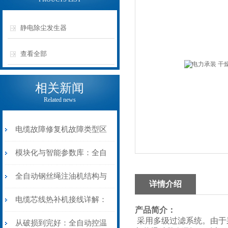
静电除尘发生器
查看全部
相关新闻
Related news
电缆故障修复机故障类型区
分指南：从“绝缘电
模块化与智能参数库：全自
阻”到“波形特征”的精准诊
动电缆修复机的快速换型逻
全自动钢丝绳注油机结构与
详情介绍
断逻辑
辑
工作原理：揭秘高效润滑的
电缆芯线热补机接线详解：
产品简介：
采用多级过滤系统。由于
机械密码
从入门到精通
从破损到完好：全自动控温