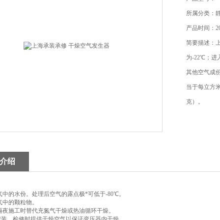
所属分类：
产品时间：202
简要描述：上
为-22℃；
其他空气成份
当于每立方米
克）。
介绍
气中的水份。处理后空气的露点极*可低于-80℃。
气中的颗粒物。
隔夜施工时替代充氮气干燥或热油循环干燥。
装、检修时提供干燥空气以保证变压器内干燥。