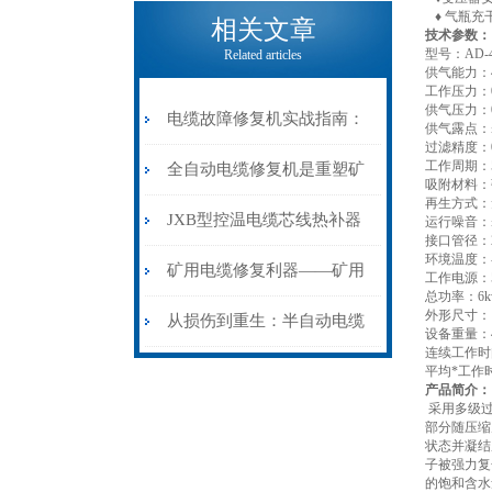
电缆热补机的核心价值
♦ 气瓶充
相关文章
技术参数：
型号：AD-4
Related articles
供气能力：4
工作压力：0.
供气压力：0~
电缆故障修复机实战指南：
供气露点：≤
过滤精度：0
工作周期：5
从“盲测”到“精确定点”的三
全自动电缆修复机是重塑矿
吸附材料：
再生方式：
步作业法
山电力动脉的“智能外科医
JXB型控温电缆芯线热补器
运行噪音：≤7
接口管径：2
环境温度：-
生”
安装与接线：精准修复的工
矿用电缆修复利器——矿用
工作电源：5
总功率：6k
外形尺寸：13
艺基石
电缆热补机智能控温，安全
从损伤到重生：半自动电缆
设备重量：4
连续工作时
无忧
热补机的工作密码
平均*工作时
产品简介：
采用多级过
部分随压缩
状态并凝结
子被强力复
的饱和含水量