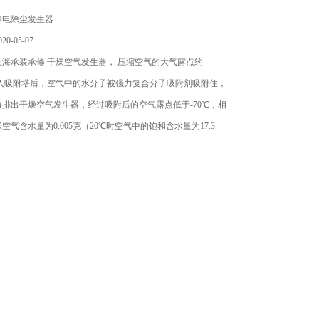
静电除尘发生器
0-05-07
海承装承修 干燥空气发生器， 压缩空气的大气露点约
进入吸附塔后，空气中的水分子被强力复合分子吸附剂吸附住，
排出干燥空气发生器，经过吸附后的空气露点低于-70℃，相
空气含水量为0.005克（20℃时空气中的饱和含水量为17.3