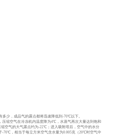
多少，成品气的露点都将迅速降低到-70℃以下。
，压缩空气在冷冻机内温度降为4℃，水蒸气再次大量达到饱和
，压缩空气的大气露点约为-22℃；进入吸附塔后，空气中的水分
0℃，相当于每立方米空气含水量为0.005克（20℃时空气中