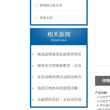
静电除尘发生器
查看全部
相关新闻
Related news
电缆故障修复机故障类型区
分指南：从“绝缘电
模块化与智能参数库：全自
阻”到“波形特征”的精准诊
动电缆修复机的快速换型逻
全自动钢丝绳注油机结构与
详情
断逻辑
辑
工作原理：揭秘高效润滑的
电缆芯线热补机接线详解：
产品功能：
♦ 去除空
机械密码
从入门到精通
从破损到完好：全自动控温
♦ 去除空
♦ 变压器
♦变压器安