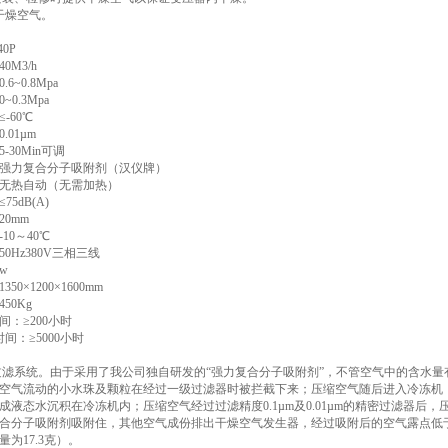
干燥空气。
0P
0M3/h
6~0.8Mpa
0.3Mpa
-60℃
.01µm
-30Min可调
强力复合分子吸附剂（汉仪牌）
无热自动（无需加热）
5dB(A)
0mm
10～40℃
0Hz380V三相三线
w
50×1200×1600mm
50Kg
间：≥200小时
间：≥5000小时
滤系统。由于采用了我公司独自研发的“强力复合分子吸附剂”，不管空气中的含水量有
空气流动的小水珠及颗粒在经过一级过滤器时被拦截下来；压缩空气随后进入冷冻机
成液态水沉积在冷冻机内；压缩空气经过过滤精度0.1µm及0.01µm的精密过滤器后
合分子吸附剂吸附住，其他空气成份排出干燥空气发生器，经过吸附后的空气露点低于-7
为17.3克）。