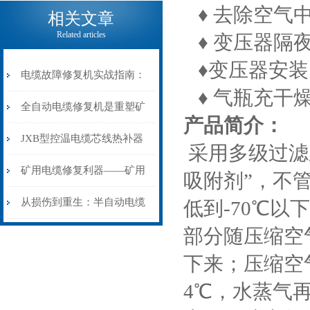
电缆热补机的核心价值
♦ 去除空气
相关文章
Related articles
♦ 变压器隔
♦变压器安装
电缆故障修复机实战指南：
♦ 气瓶充干
从“盲测”到“精确定点”的三
全自动电缆修复机是重塑矿
产品简介：
步作业法
山电力动脉的“智能外科医
JXB型控温电缆芯线热补器
采用多级过滤
生”
安装与接线：精准修复的工
矿用电缆修复利器——矿用
吸附剂”，不
艺基石
电缆热补机智能控温，安全
从损伤到重生：半自动电缆
低到-70℃以
部分随压缩空
无忧
热补机的工作密码
下来；压缩空
4℃，水蒸气