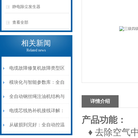
静电除尘发生器
查看全部
相关新闻
Related news
电缆故障修复机故障类型区
分指南：从“绝缘电
模块化与智能参数库：全自
阻”到“波形特征”的精准诊
动电缆修复机的快速换型逻
全自动钢丝绳注油机结构与
详情介绍
断逻辑
辑
工作原理：揭秘高效润滑的
电缆芯线热补机接线详解：
产品功能：
机械密码
从入门到精通
从破损到完好：全自动控温
♦ 去除空气