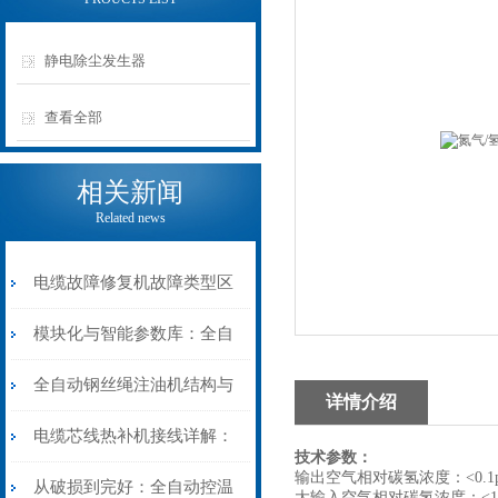
静电除尘发生器
查看全部
相关新闻
Related news
电缆故障修复机故障类型区
分指南：从“绝缘电
模块化与智能参数库：全自
阻”到“波形特征”的精准诊
动电缆修复机的快速换型逻
全自动钢丝绳注油机结构与
详情介绍
断逻辑
辑
工作原理：揭秘高效润滑的
电缆芯线热补机接线详解：
技术参数：
输出空气相对碳氢
机械密码
从入门到精通
从破损到完好：全自动控温
大输入空气相对碳氢