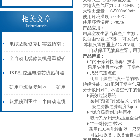
大输入空气压力：0
电缆热补机的核心价值
大输出流量： 0-5000ml
使用环境温度：0-40℃
相关文章
使用环境湿度：<85%
Related articles
产品应用：
用真空发生器当真空产生源，
以自由设置上下限，可以自动保
电缆故障修复机实战指南：
本机只需要通上AC220V
自动保压无油真空泵，用于
产品特点：
从“盲测”到“精确定点”的三
全自动电缆修复机是重塑矿
♦ *的干燥剂快速再生技术:
采用快速再生技术，干燥空气
步作业法
山电力动脉的“智能外科医
JXB型控温电缆芯线热补器
♦ 成品气露点低:
衡量干燥空气发生器的核心
绝缘性能。SH系列干燥空气
生”
安装与接线：精准修复的工
矿用电缆修复利器——矿用
分子吸附剂”，不管空气中的
♦ 高效过滤系统:
艺基石
电缆热补机智能控温，安全
采用“渐密”过滤技术，过滤精
从损伤到重生：半自动电缆
级过滤器过滤精度为μm，二级
♦ *抛弃吸附剂加热再生:
无忧
热补机的工作密码
吸附剂采用无热压差全自动
♦ *“一键操控”技术:
采用PLC智能控制器，只需
可启动设备，设备全自动运