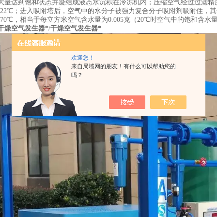
大量达到饱和状态并凝结成液态水沉积在冷冻机内；压缩空气经过过滤精度0.
-22℃；进入吸附塔后，空气中的水分子被强力复合分子吸附剂吸附住，
70℃，相当于每立方米空气含水量为0.005克（20℃时空气中的饱和含水量
干燥空气发生器*
/
干燥空气发生器*
欢迎您！
来自局域网的朋友！有什么可以帮助您的
吗？