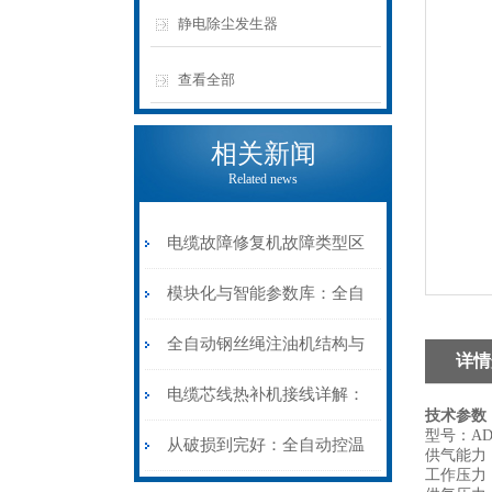
静电除尘发生器
查看全部
相关新闻
Related news
电缆故障修复机故障类型区
分指南：从“绝缘电
模块化与智能参数库：全自
阻”到“波形特征”的精准诊
动电缆修复机的快速换型逻
全自动钢丝绳注油机结构与
详情
断逻辑
辑
工作原理：揭秘高效润滑的
电缆芯线热补机接线详解：
技术参数
型号：AD-
机械密码
从入门到精通
从破损到完好：全自动控温
供气能力：
工作压力：0