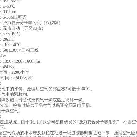
~0.3Mpa
≤-60℃
0.01µm
5-30Min可调
：强力复合分子吸附剂（汉仪牌）
：无热自动（无需加热）
75dB(A)
20mm
-10～40℃
50Hz380V三相三线
kw
350×1200×1600mm
450Kg
间：≥200小时
时间：≥5000小时
：
空气中的水份。处理后空气的露点极*可低于-80℃。
空气中的颗粒物。
器隔夜施工时替代充氮气干燥或热油循环干燥。
安装、检修时提供干燥空气以保证变压器内干燥。
充干燥空气。
：
过滤系统。由于采用了我公司独自研发的“强力复合分子吸附剂”，不管
以下。
缩空气流动的小水珠及颗粒在经过一级过滤器时被拦截下来；压缩空气随