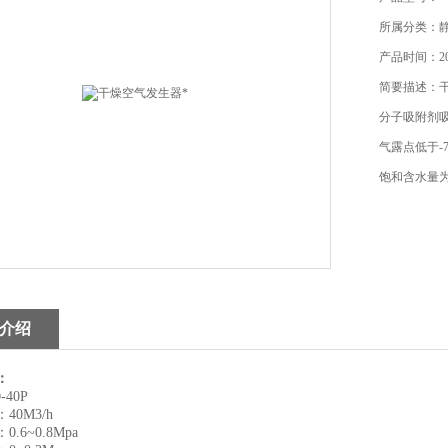
所属分类：
产品时间：202
简要描述：
分子吸附剂
气露点低于-
饱和含水量为1
介绍
：
40P
40M3/h
.6~0.8Mpa