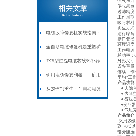
电缆热补机的核心价值
供气压力：0
供气露点：
相关文章
过滤精度：
Related articles
工作周期：
吸附材料
再生方式
电缆故障修复机实战指南：
运行噪音：≤
接口管径：
环境温度：
从“盲测”到“精确定点”的三
全自动电缆修复机是重塑矿
工作电源：
总功率：6
步作业法
山电力动脉的“智能外科医
JXB型控温电缆芯线热补器
外形尺寸：1
设备重量：
连续工作时
生”
安装与接线：精准修复的工
矿用电缆修复利器——矿用
平均*工作
产品功能
艺基石
电缆热补机智能控温，安全
♦ 去除
从损伤到重生：半自动电缆
♦ 去除
♦ 变压
无忧
热补机的工作密码
♦变压器
♦ 气瓶
产品简介
采用多级
到-70℃
部分随压