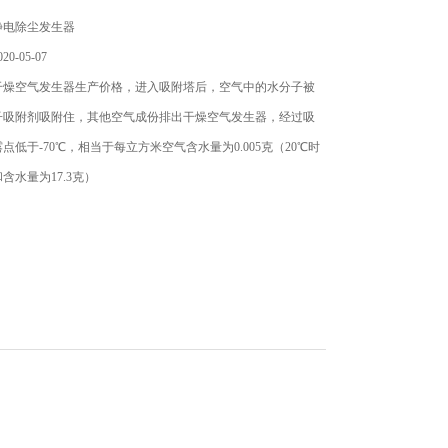
静电除尘发生器
0-05-07
干燥空气发生器生产价格，进入吸附塔后，空气中的水分子被
子吸附剂吸附住，其他空气成份排出干燥空气发生器，经过吸
点低于-70℃，相当于每立方米空气含水量为0.005克（20℃时
含水量为17.3克）