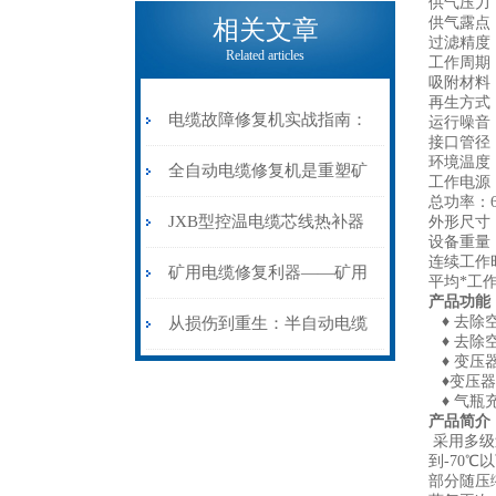
电缆热补机的核心价值
供气压力：0
供气露点：
相关文章
过滤精度：
Related articles
工作周期：
吸附材料
再生方式
电缆故障修复机实战指南：
运行噪音：≤
接口管径：
环境温度：
从“盲测”到“精确定点”的三
全自动电缆修复机是重塑矿
工作电源：
总功率：6
步作业法
山电力动脉的“智能外科医
JXB型控温电缆芯线热补器
外形尺寸：1
设备重量：
连续工作时
生”
安装与接线：精准修复的工
矿用电缆修复利器——矿用
平均*工作
产品功能
艺基石
电缆热补机智能控温，安全
♦ 去除
从损伤到重生：半自动电缆
♦ 去除
♦ 变压
无忧
热补机的工作密码
♦变压器
♦ 气瓶
产品简介
采用多级
到-70℃
部分随压