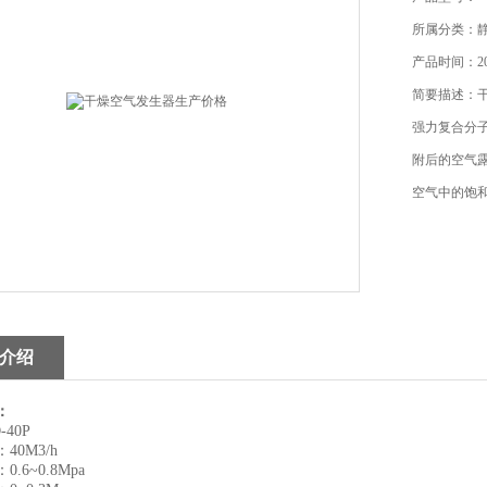
所属分类：
产品时间：202
简要描述：
强力复合分
附后的空气露
空气中的饱和
介绍
：
40P
40M3/h
.6~0.8Mpa