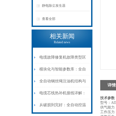
静电除尘发生器
查看全部
相关新闻
Related news
电缆故障修复机故障类型区
分指南：从“绝缘电
模块化与智能参数库：全自
阻”到“波形特征”的精准诊
动电缆修复机的快速换型逻
全自动钢丝绳注油机结构与
详情
断逻辑
辑
工作原理：揭秘高效润滑的
电缆芯线热补机接线详解：
技术参数
型号：AD-
机械密码
从入门到精通
从破损到完好：全自动控温
供气能力：
工作压力：0