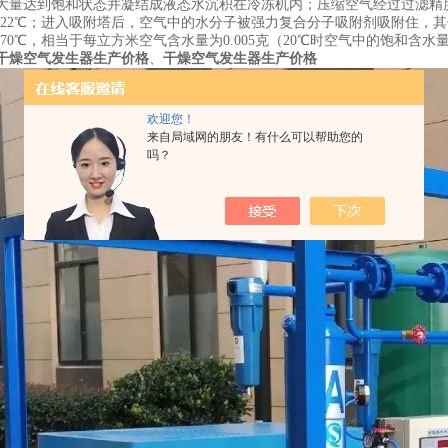
大量达到饱和状态并凝结成液态水沉积在冷冻机内；压缩空气经过过滤精度0.
-22℃；进入吸附塔后，空气中的水分子被强力复合分子吸附剂吸附住，
70℃，相当于每立方米空气含水量为0.005克（20℃时空气中的饱和含水量
干燥空气发生器生产价格
、
干燥空气发生器生产价格
欢迎您！
来自局域网的朋友！有什么可以帮助您的
吗？