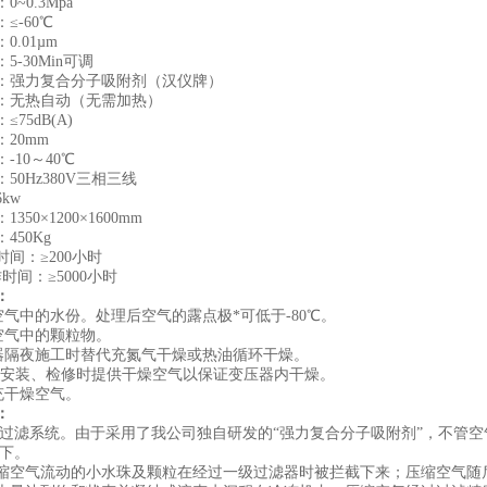
~0.3Mpa
≤-60℃
0.01µm
5-30Min可调
：强力复合分子吸附剂（汉仪牌）
：无热自动（无需加热）
75dB(A)
20mm
-10～40℃
50Hz380V三相三线
kw
350×1200×1600mm
450Kg
间：≥200小时
时间：≥5000小时
：
空气中的水份。处理后空气的露点极*可低于-80℃。
空气中的颗粒物。
器隔夜施工时替代充氮气干燥或热油循环干燥。
安装、检修时提供干燥空气以保证变压器内干燥。
充干燥空气。
：
过滤系统。由于采用了我公司独自研发的“强力复合分子吸附剂”，不管
以下。
缩空气流动的小水珠及颗粒在经过一级过滤器时被拦截下来；压缩空气随