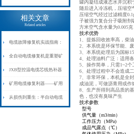
罐内凝结成液态水并沉积
随后进入冷冻机，压缩空
电缆热补机的核心价值
压缩空气经过过滤精度0.1
相关文章
子被强力复合分子吸附剂
Related articles
方米空气含水量为0.005
技术优势
1、提炼回收效率高，柴油86-
电缆故障修复机实战指南：
2、本系统是环保节能、
3、本系统处理后为国标15
从“盲测”到“精确定点”的三
全自动电缆修复机是重塑矿
4、处理油料广泛：适用
5、操作简单，只需1~2
步作业法
山电力动脉的“智能外科医
JXB型控温电缆芯线热补器
6、处理过程中不会造成
7、非常环保，本机是全
生”
安装与接线：精准修复的工
矿用电缆修复利器——矿用
成油泥，可做沥青用或作
8、生产所得到高品质的
色，也没有臭味产生
艺基石
电缆热补机智能控温，安全
从损伤到重生：半自动电缆
技术参数
型号
无忧
热补机的工作密码
供气量（m3/min）
工作压力（MPa)
成品气露点（℃）
气体使用压力（MPa)