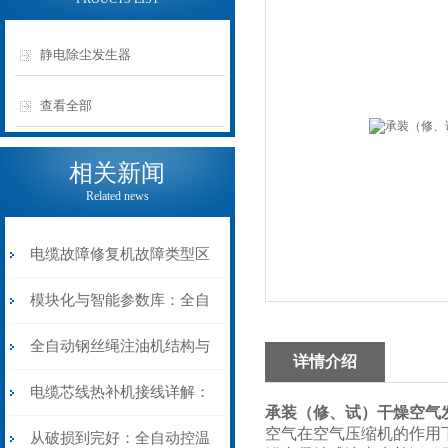
静电除尘发生器
查看全部
相关新闻
Related news
电缆故障修复机故障类型区
分指南：从“绝缘电
模块化与智能参数库：全自
阻”到“波形特征”的精准诊
动电缆修复机的快速换型逻
全自动钢丝绳注油机结构与
详情介绍
断逻辑
辑
工作原理：揭秘高效润滑的
电缆芯线热补机接线详解：
承装（修、试）干燥空气
空气在空气压缩机的作用
机械密码
从入门到精通
从破损到完好：全自动控温