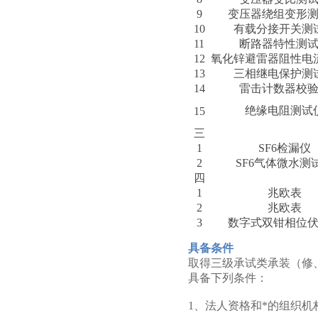
9
变压器绕组变形
10
有载分接开关测
11
断路器特性测
12
氧化锌避雷器阻性电
13
三相继电保护测
14
雷击计数器校
绝缘电阻测试
15
三
1
SF6检漏仪
2
SF6气体微水测
四
1
兆欧表
2
兆欧表
3
数字式双钳相位
具备条件
取得三级承试类承装（修
具备下列条件：
1、法人资格和*的组织机