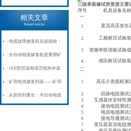
三级承装修试类资质主要
电缆热补机的核心价值
序号
机具设备名
相关文章
一
Related articles
直流高压发生
1
工频耐压试验
2
电缆故障修复机实战指南：
3
变频串联谐振试验
从“盲测”到“精确定点”的三
全自动电缆修复机是重塑矿
感应耐压试验
4
步作业法
山电力动脉的“智能外科医
JXB型控温电缆芯线热补器
二
生”
安装与接线：精准修复的工
1
高压介质损耗测
矿用电缆修复利器——矿用
2
回路电阻测试
艺基石
电缆热补机智能控温，安全
从损伤到重生：半自动电缆
3
互感器伏安特性
4
接地电阻测试
无忧
热补机的工作密码
5
电容电感测试
6
接地导通测试
7
变压器直流电阻
8
变压器变比测