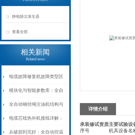
静电除尘发生器
查看全部
相关新闻
Related news
电缆故障修复机故障类型区
分指南：从“绝缘电
模块化与智能参数库：全自
阻”到“波形特征”的精准诊
动电缆修复机的快速换型逻
全自动钢丝绳注油机结构与
详情介绍
断逻辑
辑
工作原理：揭秘高效润滑的
电缆芯线热补机接线详解：
承装修试资质主要试验设
序号
机具设备名
机械密码
从入门到精通
从破损到完好：全自动控温