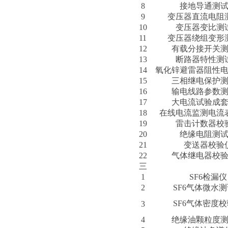
8
接地导通测
9
变压器直流电阻
10
变压器变比测
11
变压器绕组变形
12
有载分接开关
13
断路器特性测
14
氧化锌避雷器阻性
15
三相继电保护
16
输电线路参数
17
大电流试验成
18
在线电流监测电流
19
雷击计数器校
20
绝缘电阻测
21
变送器校验
22
气体继电器校
三
1
SF6检漏仪
2
SF6气体微水
SF6气体密度
3
4
绝缘油颗粒度