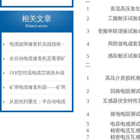
一
1
直流高压发
电缆热补机的核心价值
相关文章
工频耐压试验
2
Related articles
3
变频串联谐振试验
局部放电成套
4
电缆故障修复机实战指南：
感应耐压试验
5
从“盲测”到“精确定点”的三
全自动电缆修复机是重塑矿
二
步作业法
山电力动脉的“智能外科医
JXB型控温电缆芯线热补器
1
高压介质损耗
生”
安装与接线：精准修复的工
矿用电缆修复利器——矿用
2
回路电阻测
互感器伏安特性
艺基石
3
电缆热补机智能控温，安全
从损伤到重生：半自动电缆
接地电阻测
4
无忧
热补机的工作密码
5
电容电感测
6
精密电流互
7
精密电压互