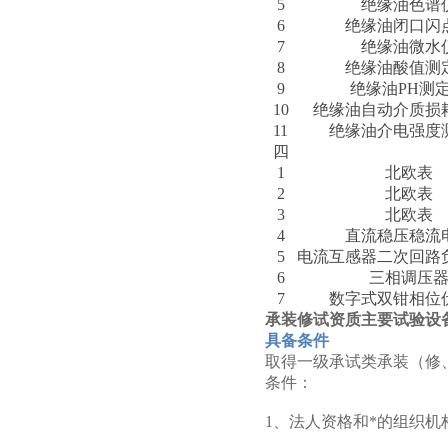
5
绝缘油色谱
6
绝缘油闭口闪
7
绝缘油微水
8
绝缘油酸值测
9
绝缘油PH测
10
绝缘油自动介质损
11
绝缘油介电强度
四
1
北欧表
2
北欧表
3
北欧表
4
直流稳压稳流
5
电流互感器二次回路
6
三相调压
7
数字式双钳相位
承装修试资质主要试验设
具备条件
取得一级承试类承装（修
条件：
1、法人资格和*的组织机