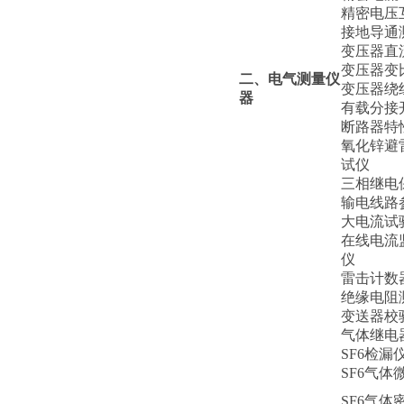
精密电压
接地导通
变压器直
变压器变
二、电气测量仪
变压器绕
器
有载分接
断路器特
氧化锌避
试仪
三相继电
输电线路
大电流试
在线电流
仪
雷击计数
绝缘电阻
变送器校
气体继电
SF6检漏
SF6气体
SF6气体