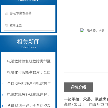
静电除尘发生器
查看全部
相关新闻
Related news
电缆故障修复机故障类型区
分指南：从“绝缘电
模块化与智能参数库：全自
阻”到“波形特征”的精准诊
动电缆修复机的快速换型逻
全自动钢丝绳注油机结构与
详情介绍
断逻辑
辑
工作原理：揭秘高效润滑的
电缆芯线热补机接线详解：
一级承修、承装、承试类
高度3米以上，由液压或
机械密码
从入门到精通
从破损到完好：全自动控温