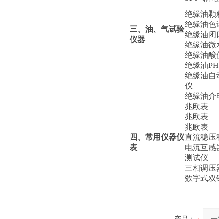
绝缘油颗
绝缘油色
三、油、气试验
绝缘油闭
仪器
绝缘油微
绝缘油酸
绝缘油P
绝缘油自
仪
绝缘油介
兆欧表
兆欧表
兆欧表
四、常用仪器仪
直流稳压
表
电流互感
测试仪
三相调压
数字式双
产品：