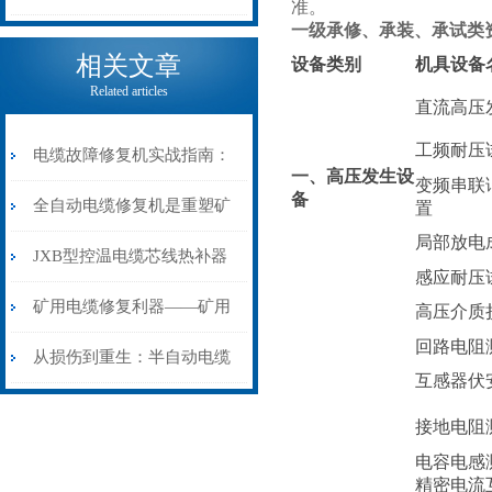
准。
一级承修、承装、承试类
电缆热补机的核心价值
相关文章
设备类别
机具设备
Related articles
直流高压
工频耐压
电缆故障修复机实战指南：
一、高压发生设
变频串联
备
从“盲测”到“精确定点”的三
全自动电缆修复机是重塑矿
置
局部放电
步作业法
山电力动脉的“智能外科医
JXB型控温电缆芯线热补器
感应耐压
生”
安装与接线：精准修复的工
矿用电缆修复利器——矿用
高压介质
回路电阻
艺基石
电缆热补机智能控温，安全
从损伤到重生：半自动电缆
互感器伏
无忧
热补机的工作密码
接地电阻
电容电感
精密电流