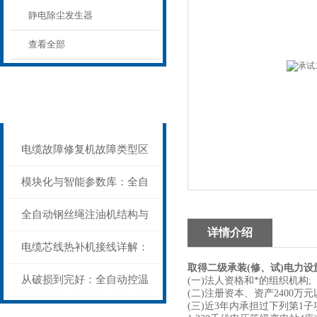
静电除尘发生器
查看全部
相关新闻
Related news
电缆故障修复机故障类型区
分指南：从“绝缘电
模块化与智能参数库：全自
阻”到“波形特征”的精准诊
动电缆修复机的快速换型逻
全自动钢丝绳注油机结构与
详情介绍
断逻辑
辑
工作原理：揭秘高效润滑的
电缆芯线热补机接线详解：
取得二级承装(修、试)电力
机械密码
从入门到精通
从破损到完好：全自动控温
(一)法人资格和*的组织机构;
(二)注册资本、资产2400万元
(三)近3年内承担过下列第1
电缆热补机的核心价值