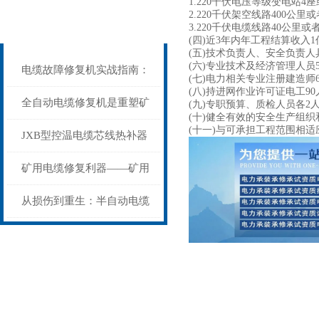
1.220千伏电压等级变电站4
相关文章
2.220千伏架空线路400公里或
3.220千伏电缆线路40公里或
Related articles
(四)近3年内年工程结算收入1
(五)技术负责人、安全负责
(六)专业技术及经济管理人员
电缆故障修复机实战指南：
(七)电力相关专业注册建造师6
(八)持进网作业许可证电工9
从“盲测”到“精确定点”的三
全自动电缆修复机是重塑矿
(九)专职预算、质检人员各2
(十)健全有效的安全生产组
(十一)与可承担工程范围相
步作业法
山电力动脉的“智能外科医
JXB型控温电缆芯线热补器
生”
安装与接线：精准修复的工
矿用电缆修复利器——矿用
艺基石
电缆热补机智能控温，安全
从损伤到重生：半自动电缆
无忧
热补机的工作密码