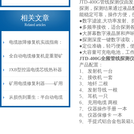
JTD-400G管线探测
探测，探测结果通过液晶
电缆热补机的核心价值
能稳定可靠，操作方便，
相关文章
●数字滤波,大功率发射、
Related articles
●多频率接收，适合探测
●大屏幕数字液晶屏和声
●探测深度一键数字读取
电缆故障修复机实战指南：
●定位准确，轻巧便携，
●大容量可充电电池，工
从“盲测”到“精确定点”的三
全自动电缆修复机是重塑矿
JTD-400G全频管线探测
产品配置：
步作业法
山电力动脉的“智能外科医
JXB型控温电缆芯线热补器
1、 发射机 一台
2、 接收机 一套
生”
安装与接线：精准修复的工
矿用电缆修复利器——矿用
3、 地钎 二根
4、 发射导线 一根
5、 耳机 一只
艺基石
电缆热补机智能控温，安全
从损伤到重生：半自动电缆
6、 充用电缆 两根
7、 仪器操作手册 一本
无忧
热补机的工作密码
8、 仪器保修卡 一本
9、 手提式铝合金包装箱1