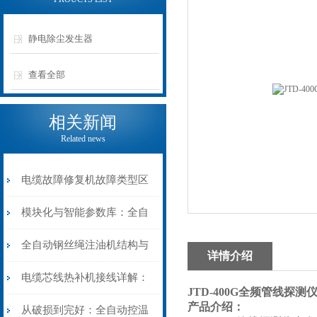
静电除尘发生器
查看全部
相关新闻
Related news
电缆故障修复机故障类型区
分指南：从“绝缘电
模块化与智能参数库：全自
阻”到“波形特征”的精准诊
动电缆修复机的快速换型逻
全自动钢丝绳注油机结构与
详情介绍
断逻辑
辑
工作原理：揭秘高效润滑的
电缆芯线热补机接线详解：
JTD-400G全频管线探测
产品介绍：
机械密码
从入门到精通
从破损到完好：全自动控温