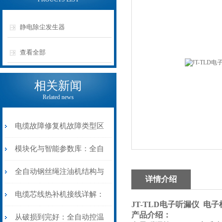
静电除尘发生器
查看全部
相关新闻
Related news
电缆故障修复机故障类型区
分指南：从“绝缘电
模块化与智能参数库：全自
阻”到“波形特征”的精准诊
动电缆修复机的快速换型逻
全自动钢丝绳注油机结构与
详情介绍
断逻辑
辑
工作原理：揭秘高效润滑的
电缆芯线热补机接线详解：
JT-TLD电子听漏仪 电
产品介绍：
机械密码
从入门到精通
从破损到完好：全自动控温