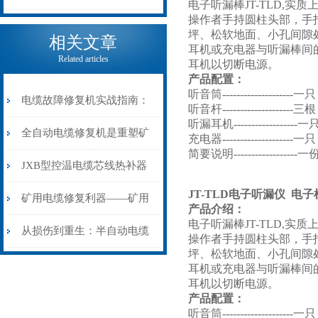
电子听漏棒JT-TLD,
操作者手持圆柱头部，手
电缆热补机的核心价值
坪、松软地面、小孔间隙
相关文章
耳机或充电器与听漏棒间
Related articles
耳机以切断电源。
产品配置：
听音筒--------------------一只
电缆故障修复机实战指南：
听音杆--------------------三根
听漏耳机------------------一
从“盲测”到“精确定点”的三
全自动电缆修复机是重塑矿
充电器--------------------一只
简要说明------------------一
步作业法
山电力动脉的“智能外科医
JXB型控温电缆芯线热补器
JT-TLD电子听漏仪 电
生”
安装与接线：精准修复的工
矿用电缆修复利器——矿用
产品介绍：
电子听漏棒JT-TLD,
艺基石
电缆热补机智能控温，安全
从损伤到重生：半自动电缆
操作者手持圆柱头部，手
坪、松软地面、小孔间隙
无忧
热补机的工作密码
耳机或充电器与听漏棒间
耳机以切断电源。
产品配置：
听音筒--------------------一只