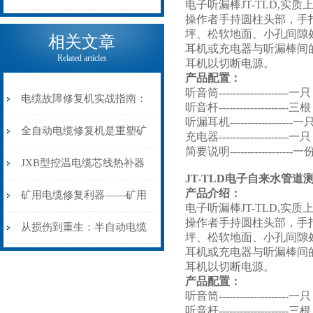
电子听漏棒JT-TLD,
操作者手持圆柱头部，手
电缆热补机的核心价值
坪、松软地面、小孔间隙
相关文章
耳机或充电器与听漏棒间
Related articles
耳机以切断电源。
产品配置：
听音筒--------------------一只
电缆故障修复机实战指南：
听音杆--------------------三根
听漏耳机------------------一
从“盲测”到“精确定点”的三
全自动电缆修复机是重塑矿
充电器--------------------一只
简要说明------------------一
步作业法
山电力动脉的“智能外科医
JXB型控温电缆芯线热补器
JT-TLD电子自来水管道
产品介绍：
生”
安装与接线：精准修复的工
矿用电缆修复利器——矿用
电子听漏棒JT-TLD,
操作者手持圆柱头部，手
艺基石
电缆热补机智能控温，安全
从损伤到重生：半自动电缆
坪、松软地面、小孔间隙
耳机或充电器与听漏棒间
无忧
热补机的工作密码
耳机以切断电源。
产品配置：
听音筒--------------------一只
听音杆--------------------三根