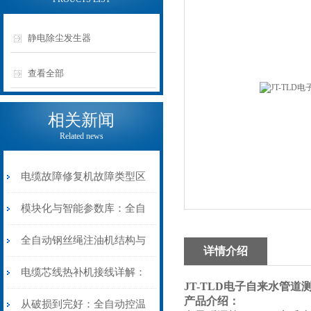
静电除尘发生器
查看全部
相关新闻
Related news
电缆故障修复机故障类型区
分指南：从“绝缘电
模块化与智能参数库：全自
阻”到“波形特征”的精准诊
动电缆修复机的快速换型逻
全自动钢丝绳注油机结构与
详情介绍
断逻辑
辑
工作原理：揭秘高效润滑的
电缆芯线热补机接线详解：
JT-TLD电子自来水管道
产品介绍：
机械密码
从入门到精通
从破损到完好：全自动控温