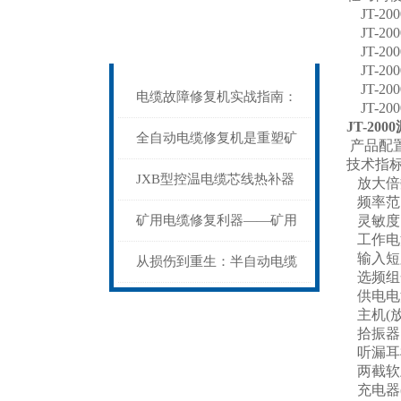
电缆热补机的核心价值
JT-2
相关文章
JT-2
Related articles
JT-2
JT-2
JT-2
电缆故障修复机实战指南：
JT-2
JT-2
从“盲测”到“精确定点”的三
全自动电缆修复机是重塑矿
产品配
技术指标
步作业法
山电力动脉的“智能外科医
JXB型控温电缆芯线热补器
放大倍数
频率范围：
生”
安装与接线：精准修复的工
矿用电缆修复利器——矿用
灵敏度：
工作电流
输入短
艺基石
电缆热补机智能控温，安全
从损伤到重生：半自动电缆
选频组
供电电源
无忧
热补机的工作密码
主机(放大
拾振器：
听漏耳机
两截软土
充电器(5