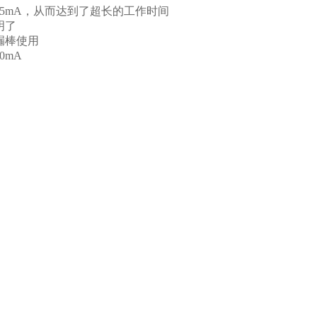
15mA，从而达到了超长的工作时间
明了
漏棒使用
0mA