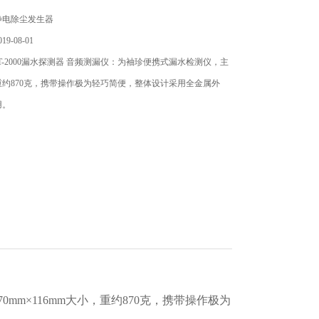
静电除尘发生器
9-08-01
T-2000漏水探测器 音频测漏仪：为袖珍便携式漏水检测仪，主
约870克，携带操作极为轻巧简便，整体设计采用全金属外
用。
0mm×116mm大小，重约870克，携带操作极为