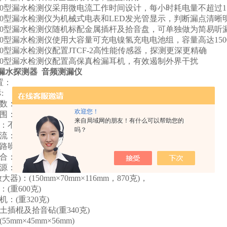
000型漏水检测仪采用微电流工作时间设计，每小时耗电量不超过
000型漏水检测仪为机械式电表和LED发光管显示，判断漏点清晰
000型漏水检测仪随机标配金属插杆及拾音盘，可单独做为简易听
000型漏水检测仪使用大容量可充电镍氢充电电池组，容量高达150
000型漏水检测仪配置JTCF-2高性能传感器，探测更深更精确
000型漏水检测仪配置高保真检漏耳机，有效遏制外界干扰
000漏水探测器 音频测漏仪
置：
:
：100~1000倍并连续可调
欢迎您！
100～2000 Hz
来自局域网的朋友！有什么可以帮助您的
不小于1000μV/g
吗？
：不大于15MA
路噪声：不大于2μV
合：16种选频方式
：1500mAh镍氢充电电池组
器)：(150mm×70mm×116mm，870克)，
(重600克)
：(重320克)
插棍及拾音砧(重340克)
5mm×45mm×56mm)