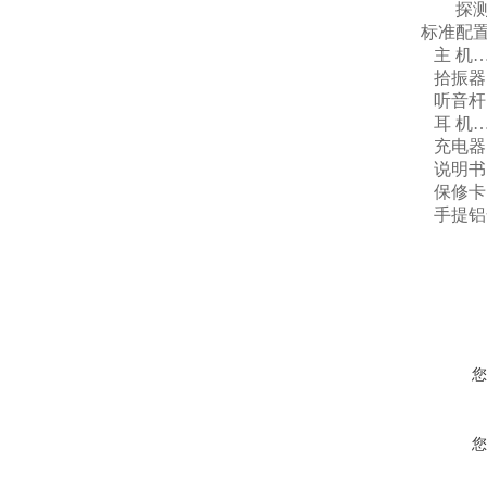
探测深
标准配
主 机
拾振器
听音杆
耳 机
充电器
说明书
保修卡
手提铝
您
您