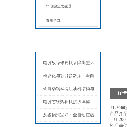
静电除尘发生器
查看全部
相关新闻
Related news
电缆故障修复机故障类型区
分指南：从“绝缘电
模块化与智能参数库：全自
阻”到“波形特征”的精准诊
动电缆修复机的快速换型逻
全自动钢丝绳注油机结构与
详情
断逻辑
辑
工作原理：揭秘高效润滑的
电缆芯线热补机接线详解：
JT-2
产品介
机械密码
从入门到精通
从破损到完好：全自动控温
JT-2
轻巧简