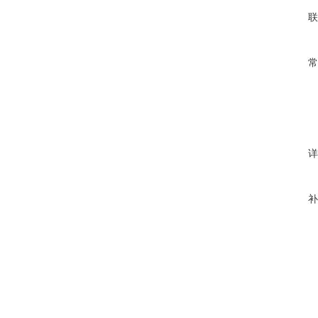
联
常
详
补