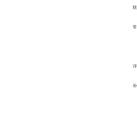
联
常
详
补