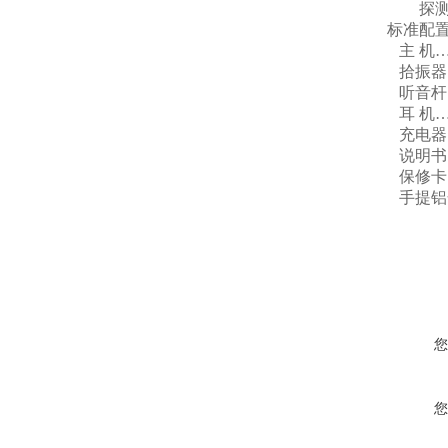
探测深
标准配
主 机
拾振器
听音杆
耳 机
充电器
说明书
保修卡
手提铝
您
您