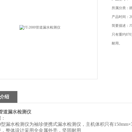
所属分类：
产品时间：201
简要描述：J
只有重约87
耐用。
介绍
00管道漏水检测仪
绍：
000型漏水检测仪为袖珍便携式漏水检测仪，主机体积只有150mm×7
便，整体设计采用全金属外壳，坚固耐用