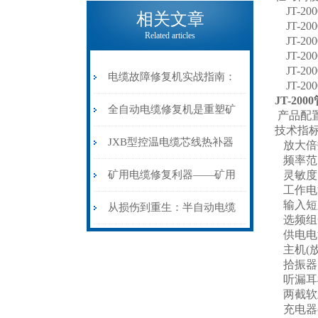
电缆热补机的核心价值
JT-2
相关文章
JT-2
Related articles
JT-2
JT-2
JT-2
电缆故障修复机实战指南：
JT-2
JT-20
从“盲测”到“精确定点”的三
全自动电缆修复机是重塑矿
产品配
技术指标
步作业法
山电力动脉的“智能外科医
JXB型控温电缆芯线热补器
放大倍数
频率范围：
生”
安装与接线：精准修复的工
矿用电缆修复利器——矿用
灵敏度：
工作电流
输入短
艺基石
电缆热补机智能控温，安全
从损伤到重生：半自动电缆
选频组
供电电源
无忧
热补机的工作密码
主机(放大
拾振器：
听漏耳机
两截软土
充电器(5