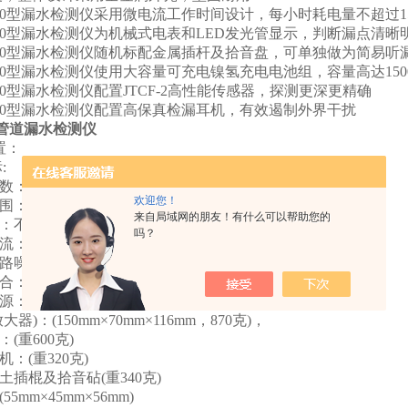
000型漏水检测仪采用微电流工作时间设计，每小时耗电量不超过
000型漏水检测仪为机械式电表和LED发光管显示，判断漏点清晰
000型漏水检测仪随机标配金属插杆及拾音盘，可单独做为简易听
000型漏水检测仪使用大容量可充电镍氢充电电池组，容量高达150
000型漏水检测仪配置JTCF-2高性能传感器，探测更深更精确
000型漏水检测仪配置高保真检漏耳机，有效遏制外界干扰
00管道漏水检测仪
置：
:
：100~1000倍并连续可调
欢迎您！
100～2000 Hz
来自局域网的朋友！有什么可以帮助您的
不小于1000μV/g
吗？
：不大于15MA
路噪声：不大于2μV
合：16种选频方式
：1500mAh镍氢充电电池组
器)：(150mm×70mm×116mm，870克)，
(重600克)
：(重320克)
插棍及拾音砧(重340克)
5mm×45mm×56mm)