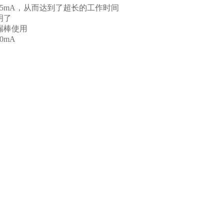
15mA，从而达到了超长的工作时间
明了
漏棒使用
0mA