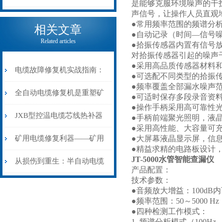
是能够克服环境噪声的干
声信号，让操作人员直观
电缆热补机的核心价值
●常用频率范围的频谱分
相关文章
●自动记录（时间—信号
Related articles
●拾振传感器内置有信号
对拾振传感器引起的噪声
●采用高品质传感器材料
电缆故障修复机实战指南：
●可选配不同类型的拾振
●频率覆盖全部漏水噪声
从“盲测”到“精确定点”的三
全自动电缆修复机是重塑矿
●可适时保存多段录音资
●操作手柄采用高可靠性
步作业法
山电力动脉的“智能外科医
JXB型控温电缆芯线热补器
●手柄前端聚光照明，液
●采用高性能、大容量可
生”
安装与接线：精准修复的工
矿用电缆修复利器——矿用
●大屏幕液晶显示屏，信
●精益求精的电路板设计
JT-5000水管智能查漏仪
艺基石
电缆热补机智能控温，安全
从损伤到重生：半自动电缆
产品配置：
技术参数：
无忧
热补机的工作密码
●音频放大增益：100dB
●频率范围：50～5000
●四种检测工作模式：
1. 频谱分析模式（100Hz