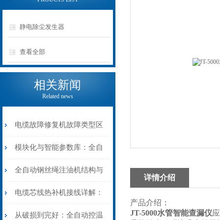
静电除尘发生器
查看全部
相关新闻
Related news
电缆故障修复机故障类型区
分指南：从“绝缘电
模块化与智能参数库：全自
阻”到“波形特征”的精准诊
动电缆修复机的快速换型逻
全自动钢丝绳注油机结构与
详情介绍
断逻辑
辑
工作原理：揭秘高效润滑的
电缆芯线热补机接线详解：
产品介绍：
JT-5000水管智能查漏仪
应
机械密码
从入门到精通
从破损到完好：全自动控温