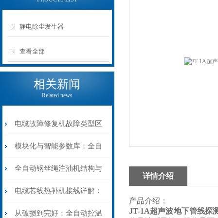
静电除尘发生器
查看全部
相关新闻
Related news
电缆故障修复机故障类型区
分指南：从“绝缘电
模块化与智能参数库：全自
阻”到“波形特征”的精准诊
动电缆修复机的快速换型逻
全自动钢丝绳注油机结构与
详情介绍
断逻辑
辑
工作原理：揭秘高效润滑的
电缆芯线热补机接线详解：
产品介绍：
JT-1A超声波地下管线探
机械密码
从入门到精通
从破损到完好：全自动控温