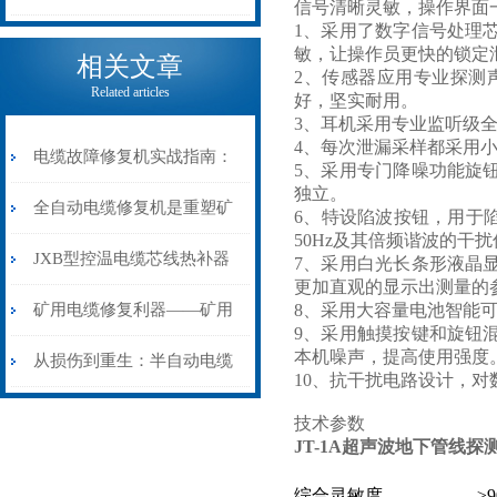
信号清晰灵敏，操作界面
1、采用了数字信号处理
电缆热补机的核心价值
敏，让操作员更快的锁定
相关文章
2、传感器应用专业探测
Related articles
好，坚实耐用。
3、耳机采用专业监听级
4、每次泄漏采样都采用
电缆故障修复机实战指南：
5、采用专门降噪功能旋
独立。
从“盲测”到“精确定点”的三
全自动电缆修复机是重塑矿
6、特设陷波按钮，用于
50Hz及其倍频谐波的干
步作业法
山电力动脉的“智能外科医
JXB型控温电缆芯线热补器
7、采用白光长条形液晶
更加直观的显示出测量的
生”
安装与接线：精准修复的工
矿用电缆修复利器——矿用
8、采用大容量电池智能
9、采用触摸按键和旋钮
本机噪声，提高使用强度
艺基石
电缆热补机智能控温，安全
从损伤到重生：半自动电缆
10、抗干扰电路设计，
无忧
热补机的工作密码
技术参数
JT-1A超声波地下管线探
综合灵敏度
≥9