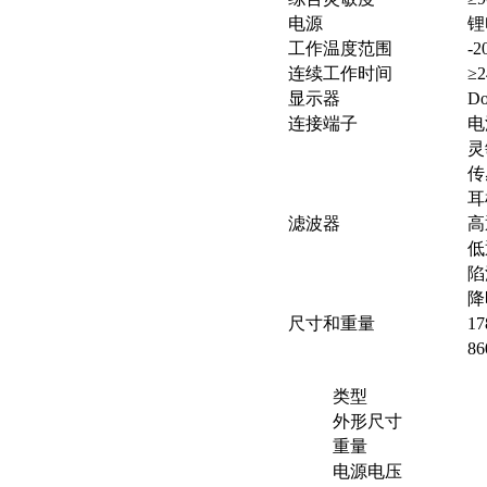
电源
锂
工作温度范围
-
连续工作时间
≥
显示器
Do
连接端子
电
灵
传
耳
滤波器
高
低
陷
降
尺寸和重量
1
8
类型
外形尺寸
重量
电源电压