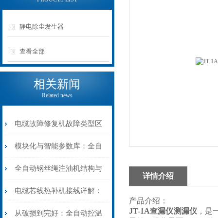
静电除尘发生器
查看全部
相关新闻
Related news
电缆故障修复机故障类型区
分指南：从“绝缘电
模块化与智能参数库：全自
阻”到“波形特征”的精准诊
动电缆修复机的快速换型逻
全自动钢丝绳注油机结构与
详情介绍
断逻辑
辑
工作原理：揭秘高效润滑的
电缆芯线热补机接线详解：
产品介绍：
JT-1A查漏仪测漏仪
，是
机械密码
从入门到精通
从破损到完好：全自动控温