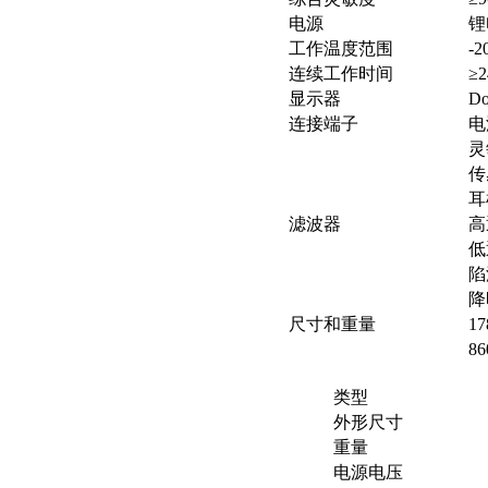
电源
锂
工作温度范围
-
连续工作时间
≥
显示器
Do
连接端子
电
灵
传
耳
滤波器
高
低
陷
降
尺寸和重量
1
8
类型
外形尺寸
重量
电源电压