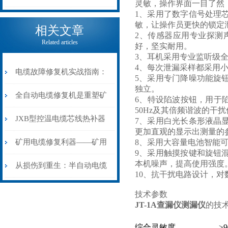
灵敏，操作界面一目了然
1、采用了数字信号处理
电缆热补机的核心价值
敏，让操作员更快的锁定
相关文章
2、传感器应用专业探测
Related articles
好，坚实耐用。
3、耳机采用专业监听级
4、每次泄漏采样都采用
电缆故障修复机实战指南：
5、采用专门降噪功能旋
独立。
从“盲测”到“精确定点”的三
全自动电缆修复机是重塑矿
6、特设陷波按钮，用于
50Hz及其倍频谐波的干
步作业法
山电力动脉的“智能外科医
JXB型控温电缆芯线热补器
7、采用白光长条形液晶
更加直观的显示出测量的
生”
安装与接线：精准修复的工
矿用电缆修复利器——矿用
8、采用大容量电池智能
9、采用触摸按键和旋钮
本机噪声，提高使用强度
艺基石
电缆热补机智能控温，安全
从损伤到重生：半自动电缆
10、抗干扰电路设计，
无忧
热补机的工作密码
技术参数
JT-1A查漏仪测漏仪
的技术
综合灵敏度
≥9