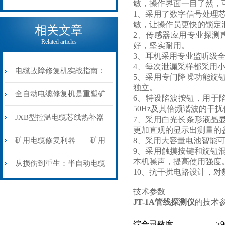
敏，操作界面一目了然，
1、采用了数字信号处理
电缆热补机的核心价值
敏，让操作员更快的锁定
相关文章
2、传感器应用专业探测
Related articles
好，坚实耐用。
3、耳机采用专业监听级
4、每次泄漏采样都采用
电缆故障修复机实战指南：
5、采用专门降噪功能旋
独立。
从“盲测”到“精确定点”的三
全自动电缆修复机是重塑矿
6、特设陷波按钮，用于
50Hz及其倍频谐波的干
步作业法
山电力动脉的“智能外科医
JXB型控温电缆芯线热补器
7、采用白光长条形液晶
更加直观的显示出测量的
生”
安装与接线：精准修复的工
矿用电缆修复利器——矿用
8、采用大容量电池智能
9、采用触摸按键和旋钮
本机噪声，提高使用强度
艺基石
电缆热补机智能控温，安全
从损伤到重生：半自动电缆
10、抗干扰电路设计，
无忧
热补机的工作密码
技术参数
JT-1A管线探测仪
的技术参
综合灵敏度
≥9