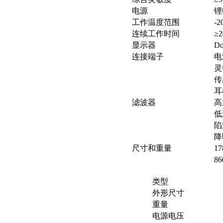
电源
锂
工作温度范围
-
连续工作时间
≥
显示器
Do
连接端子
电
灵
传
耳
滤波器
高
低
陷
降
尺寸和重量
1
8
类型
外形尺寸
重量
电源电压