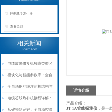
静电除尘发生器
查看全部
相关新闻
Related news
电缆故障修复机故障类型区
分指南：从“绝缘电
模块化与智能参数库：全自
阻”到“波形特征”的精准诊
动电缆修复机的快速换型逻
全自动钢丝绳注油机结构与
详情介绍
断逻辑
辑
工作原理：揭秘高效润滑的
电缆芯线热补机接线详解：
产品介绍：
JT-1A管线探测仪
，是一
机械密码
从入门到精通
从破损到完好：全自动控温