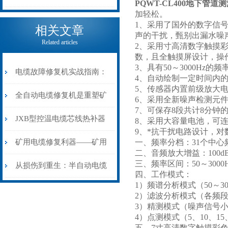
PQWT-CL400地下管道
加轻松。
电缆热补机的核心价值
1、采用了国外的数字信
相关文章
声的干扰，甄别出漏水噪
Related articles
2、采用寸高清数字触摸彩
数，且全触摸屏设计，操
3、具有50～3000H
电缆故障修复机实战指南：
4、自动绘制一定时间内
5、传感器内置前级放大
从“盲测”到“精确定点”的三
全自动电缆修复机是重塑矿
6、采用全新噪声检测元
7、可保存8段共计8分钟
步作业法
山电力动脉的“智能外科医
JXB型控温电缆芯线热补器
8、采用大容量电池，可
9、*抗干扰电路设计，
生”
安装与接线：精准修复的工
矿用电缆修复利器——矿用
一、频率分档：31个中心
二、音频放大增益：100d
三、频率区间：50～3000H
艺基石
电缆热补机智能控温，安全
从损伤到重生：半自动电缆
四、工作模式：
1）频谱分析模式（50～3
无忧
热补机的工作密码
2）滤波分析模式（各频
3）精测模式（噪声信号
4）点测模式（5、10、15
五、7寸高清数字触摸彩