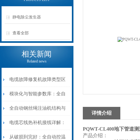
静电除尘发生器
查看全部
相关新闻
Related news
电缆故障修复机故障类型区
分指南：从“绝缘电
模块化与智能参数库：全自
阻”到“波形特征”的精准诊
动电缆修复机的快速换型逻
全自动钢丝绳注油机结构与
详情介绍
断逻辑
辑
工作原理：揭秘高效润滑的
电缆芯线热补机接线详解：
PQWT-CL400地下管道
产品介绍：
机械密码
从入门到精通
从破损到完好：全自动控温