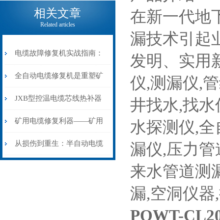
电缆热补机的核心价值
相关文章
在新一代地
Related articles
漏技术引起
电缆故障修复机实战指南：
发明、实用
从“盲测”到“精确定点”的三
全自动电缆修复机是重塑矿
仪,测漏仪,
步作业法
山电力动脉的“智能外科医
JXB型控温电缆芯线热补器
井找水,找水
生”
安装与接线：精准修复的工
矿用电缆修复利器——矿用
水探测仪,全
艺基石
电缆热补机智能控温，安全
从损伤到重生：半自动电缆
漏仪,压力管
无忧
热补机的工作密码
来水管道测漏
漏,空洞仪器
PQWT-C