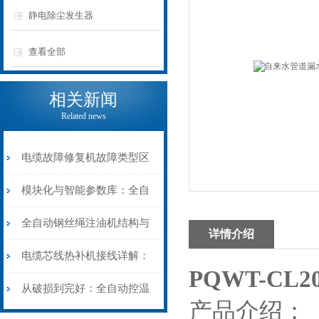
静电除尘发生器
查看全部
相关新闻
Related news
电缆故障修复机故障类型区
分指南：从“绝缘电
模块化与智能参数库：全自
阻”到“波形特征”的精准诊
动电缆修复机的快速换型逻
全自动钢丝绳注油机结构与
详情介绍
断逻辑
辑
工作原理：揭秘高效润滑的
电缆芯线热补机接线详解：
PQWT-C
机械密码
从入门到精通
从破损到完好：全自动控温
产品介绍：