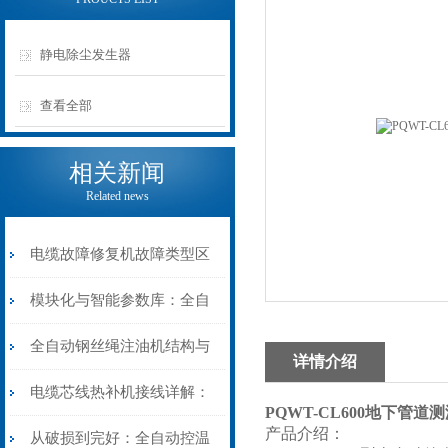
静电除尘发生器
查看全部
相关新闻
Related news
电缆故障修复机故障类型区
分指南：从“绝缘电
模块化与智能参数库：全自
阻”到“波形特征”的精准诊
动电缆修复机的快速换型逻
全自动钢丝绳注油机结构与
详情介绍
断逻辑
辑
工作原理：揭秘高效润滑的
电缆芯线热补机接线详解：
PQWT-CL600地下管道
产品介绍：
机械密码
从入门到精通
从破损到完好：全自动控温