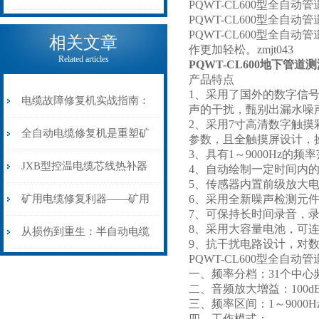
PQWT-CL600型全自动
PQWT-CL600型全自
电缆热补机的核心价值
PQWT-CL600型全
相关文章
作更加轻松。zmjt043
Related articles
PQWT-CL600地下管道
产品特点
1、采用了国外的数字信
电缆故障修复机实战指南：
声的干扰，甄别出漏水噪
2、采用7寸高清数字触摸
从“盲测”到“精确定点”的三
全自动电缆修复机是重塑矿
参数，且全触摸屏设计，
3、具有1～9000Hz
步作业法
山电力动脉的“智能外科医
JXB型控温电缆芯线热补器
4、自动绘制一定时间内
5、传感器内置前级放大
生”
安装与接线：精准修复的工
矿用电缆修复利器——矿用
6、采用全新噪声检测元
7、可保持长时间录音，
8、采用大容量电池，可
艺基石
电缆热补机智能控温，安全
从损伤到重生：半自动电缆
9、抗干扰电路设计，对
PQWT-CL600型全自
无忧
热补机的工作密码
一、频率分档：31个中心
二、音频放大增益：100d
三、频率区间：1～9000H
四、工作模式：