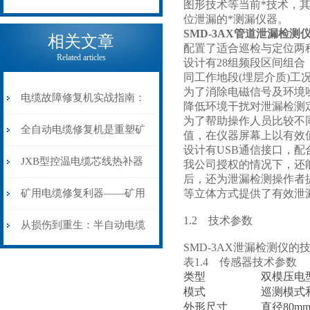
图形技术等当前*技术，
位泄漏的*测漏仪器。
电缆热补机的核心价值
SMD-3AX管道泄漏检测
相关文章
配置了适合巡检与定位两
Related articles
设计有28组频段区间组
同工作地段(埋层介质)工
为了消除电磁信号及环境
电缆故障修复机实战指南：
降低环境干扰对泄漏检测
为了帮助操作人员比较不
从“盲测”到“精确定点”的三
全自动电缆修复机是重塑矿
值，在仪器屏幕上以有效
设计有USB通信接口，
步作业法
山电力动脉的“智能外科医
JXB型控温电缆芯线热补器
我公司授权的情况下，还
后，还为泄漏检测操作者
生”
安装与接线：精准修复的工
矿用电缆修复利器——矿用
等立体方式提供了有效泄
1.2 技术参数
艺基石
电缆热补机智能控温，安全
从损伤到重生：半自动电缆
SMD-3AX泄漏检测仪的技
无忧
热补机的工作密码
表1.4 传感器技术参数
类型
双模压电
模式
巡测模式
外形尺寸
直径80m