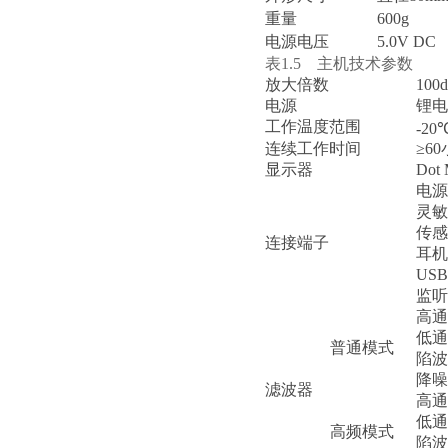
重量
600g
电源电压
5.0V DC
表1.5 主机技术参数
放大倍数
100
电源
锂电
工作温度范围
-20
连续工作时间
≥6
显示器
Dot 
电源
灵敏
传感
连接端子
耳机
US
监听
高通
低通滤
普通模式
陷波
降噪
滤波器
高通
低通滤
高频模式
陷波