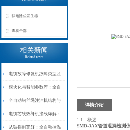
静电除尘发生器
查看全部
相关新闻
Related news
电缆故障修复机故障类型区
分指南：从“绝缘电
模块化与智能参数库：全自
阻”到“波形特征”的精准诊
动电缆修复机的快速换型逻
全自动钢丝绳注油机结构与
详情介绍
断逻辑
辑
工作原理：揭秘高效润滑的
电缆芯线热补机接线详解：
1.1 概述
SMD-3AX管道泄漏检测
机械密码
从入门到精通
从破损到完好：全自动控温